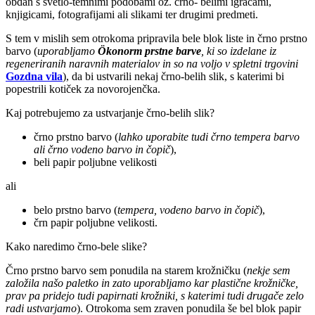
obdan s svetlo-temnimi podobami oz. črno- belimi igračami,
knjigicami, fotografijami ali slikami ter drugimi predmeti.
S tem v mislih sem otrokoma pripravila bele blok liste in črno prstno
barvo (
uporabljamo
Ökonorm prstne barve
, ki so izdelane iz
regeneriranih naravnih materialov in so na voljo v spletni trgovini
Gozdna vila
), da bi ustvarili nekaj črno-belih slik, s katerimi bi
popestrili kotiček za novorojenčka.
Kaj potrebujemo za ustvarjanje črno-belih slik?
črno prstno barvo (
lahko uporabite tudi črno tempera barvo
ali črno vodeno barvo in čopič
),
beli papir poljubne velikosti
ali
belo prstno barvo (
tempera, vodeno barvo in čopič
),
črn papir poljubne velikosti.
Kako naredimo črno-bele slike?
Črno prstno barvo sem ponudila na starem krožničku (
nekje sem
založila našo paletko in zato uporabljamo kar plastične krožničke,
prav pa pridejo tudi papirnati krožniki, s katerimi tudi drugače zelo
radi ustvarjamo
). Otrokoma sem zraven ponudila še bel blok papir