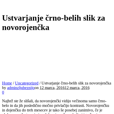
Ustvarjanje črno-belih slik za
novorojenčka
Home
/
Uncategorized
/
Ustvarjanje črno-belih slik za novorojenčka
by
adminzljubeznijo
on
12 marca, 2016
12 marca, 2016
0
Najbrž ste že slišali, da novorojenčki vidijo večinoma samo črno-
belo in da jih posledično močno privlačijo kontrasti. Novorojenčku
in dojenčku do treh mesecev je tako še posebej zanimivo, če je