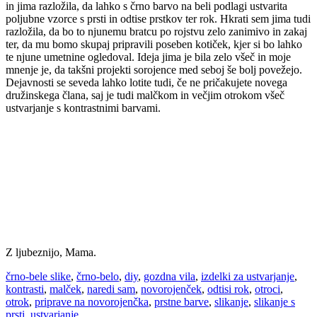
in jima razložila, da lahko s črno barvo na beli podlagi ustvarita
poljubne vzorce s prsti in odtise prstkov ter rok. Hkrati sem jima tudi
razložila, da bo to njunemu bratcu po rojstvu zelo zanimivo in zakaj
ter, da mu bomo skupaj pripravili poseben kotiček, kjer si bo lahko
te njune umetnine ogledoval. Ideja jima je bila zelo všeč in moje
mnenje je, da takšni projekti sorojence med seboj še bolj povežejo.
Dejavnosti se seveda lahko lotite tudi, če ne pričakujete novega
družinskega člana, saj je tudi malčkom in večjim otrokom všeč
ustvarjanje s kontrastnimi barvami.
Z ljubeznijo, Mama.
črno-bele slike
,
črno-belo
,
diy
,
gozdna vila
,
izdelki za ustvarjanje
,
kontrasti
,
malček
,
naredi sam
,
novorojenček
,
odtisi rok
,
otroci
,
otrok
,
priprave na novorojenčka
,
prstne barve
,
slikanje
,
slikanje s
prsti
,
ustvarjanje