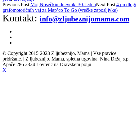
Previous
Post
Moj Nosečkin dnevnik: 30. teden
Next
Post
4 predlogi
grafomotoričnih vaj za Map’co To Go (vrečke zaposljivke)
Kontakt:
info@zljubeznijomama.com
© Copyright 2015-2023 Z ljubeznijo, Mama | Vse pravice
pridržane. | Z ljubeznijo, Mama, spletna trgovina, Nina Držaj s.p.
Apače 286 2324 Lovrenc na Dravskem polju
X