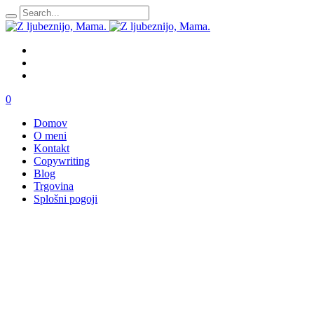
0
Domov
O meni
Kontakt
Copywriting
Blog
Trgovina
Splošni pogoji