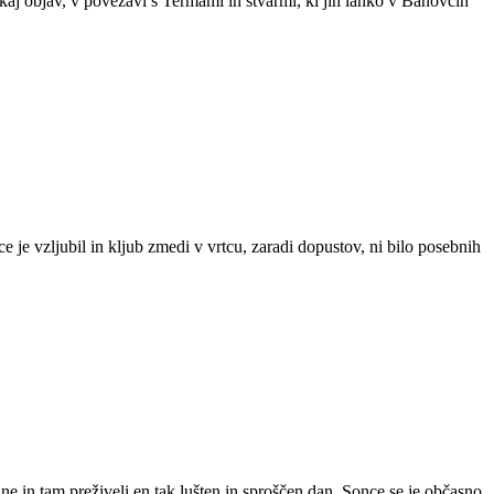
kaj objav, v povezavi s Termami in stvarmi, ki jih lahko v Banovcih
e je vzljubil in kljub zmedi v vrtcu, zaradi dopustov, ni bilo posebnih
e in tam preživeli en tak lušten in sproščen dan. Sonce se je občasno