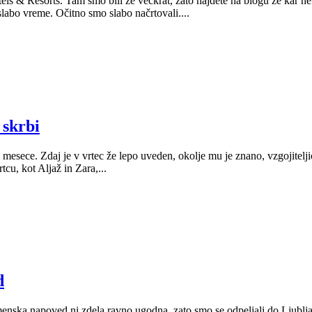
s & Resorts. Tam smo bili že večkrat, zato najdete na blogu že kar ne
abo vreme. Očitno smo slabo načrtovali....
 skrbi
mesece. Zdaj je v vrtec že lepo uveden, okolje mu je znano, vzgojiteljic
u, kot Aljaž in Zara,...
d
enska napoved ni zdela ravno ugodna, zato smo se odpeljali do Ljubljan