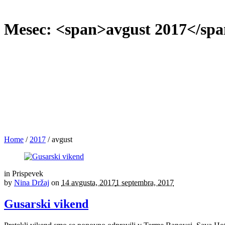
Mesec: <span>avgust 2017</sp
Home
/
2017
/
avgust
in
Prispevek
by
Nina Držaj
on
14 avgusta, 2017
1 septembra, 2017
Gusarski vikend