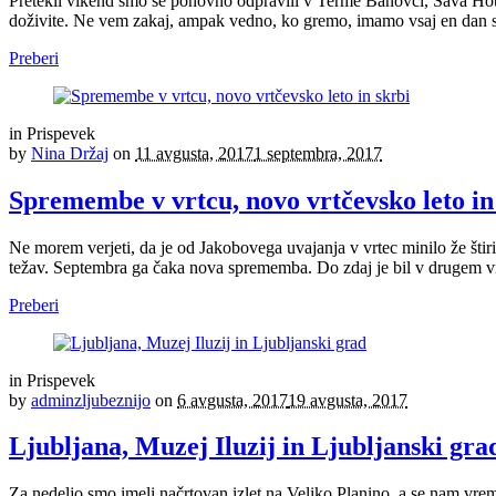
Pretekli vikend smo se ponovno odpravili v Terme Banovci, Sava Hotel
doživite. Ne vem zakaj, ampak vedno, ko gremo, imamo vsaj en dan sl
Preberi
in
Prispevek
by
Nina Držaj
on
11 avgusta, 2017
1 septembra, 2017
Spremembe v vrtcu, novo vrtčevsko leto in
Ne morem verjeti, da je od Jakobovega uvajanja v vrtec minilo že štiri 
težav. Septembra ga čaka nova sprememba. Do zdaj je bil v drugem vrtc
Preberi
in
Prispevek
by
adminzljubeznijo
on
6 avgusta, 2017
19 avgusta, 2017
Ljubljana, Muzej Iluzij in Ljubljanski gra
Za nedeljo smo imeli načrtovan izlet na Veliko Planino, a se nam vrem