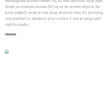
navsezgodaj doživeli hladen tuš, ko smo ugotovili, da je Aljaž
zbolel za vodenimi kozami. Nič kaj se ne veselim dejstva, da
bodo (najbrž) sledili še trije drugi družinski člani. Ah, pa komaj
smo preživeli to Jakobovo prvo vročino. S tem je nekaj naših
načrtov padlo...
PREBERI