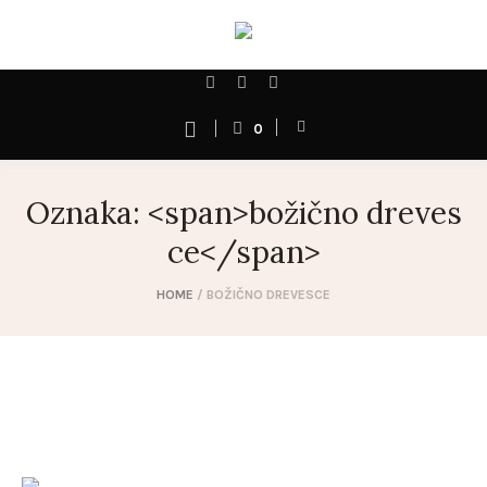
0
Oznaka: <span>božično dreves
ce</span>
HOME
/
BOŽIČNO DREVESCE