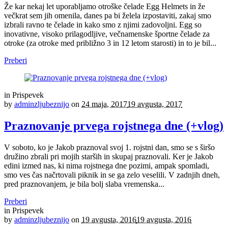
Že kar nekaj let uporabljamo otroške čelade Egg Helmets in že
večkrat sem jih omenila, danes pa bi želela izpostaviti, zakaj smo
izbrali ravno te čelade in kako smo z njimi zadovoljni. Egg so
inovativne, visoko prilagodljive, večnamenske športne čelade za
otroke (za otroke med približno 3 in 12 letom starosti) in to je bil...
Preberi
in
Prispevek
by
adminzljubeznijo
on
24 maja, 2017
19 avgusta, 2017
Praznovanje prvega rojstnega dne (+vlog)
V soboto, ko je Jakob praznoval svoj 1. rojstni dan, smo se s širšo
družino zbrali pri mojih starših in skupaj praznovali. Ker je Jakob
edini izmed nas, ki nima rojstnega dne pozimi, ampak spomladi,
smo ves čas načrtovali piknik in se ga zelo veselili. V zadnjih dneh,
pred praznovanjem, je bila bolj slaba vremenska...
Preberi
in
Prispevek
by
adminzljubeznijo
on
19 avgusta, 2016
19 avgusta, 2016