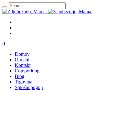
0
Domov
O meni
Kontakt
Copywriting
Blog
Trgovina
Splošni pogoji