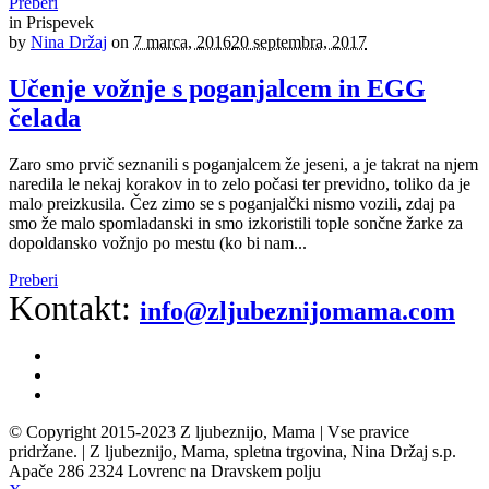
Preberi
in
Prispevek
by
Nina Držaj
on
7 marca, 2016
20 septembra, 2017
Učenje vožnje s poganjalcem in EGG
čelada
Zaro smo prvič seznanili s poganjalcem že jeseni, a je takrat na njem
naredila le nekaj korakov in to zelo počasi ter previdno, toliko da je
malo preizkusila. Čez zimo se s poganjalčki nismo vozili, zdaj pa
smo že malo spomladanski in smo izkoristili tople sončne žarke za
dopoldansko vožnjo po mestu (ko bi nam...
Preberi
Kontakt:
info@zljubeznijomama.com
© Copyright 2015-2023 Z ljubeznijo, Mama | Vse pravice
pridržane. | Z ljubeznijo, Mama, spletna trgovina, Nina Držaj s.p.
Apače 286 2324 Lovrenc na Dravskem polju