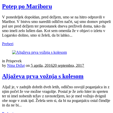
Potep po Mariboru
V ponedeljek dopoldan, pred dežjem, smo se na hitro odpravili v
Maribor. V bistvu smo naredili odličen načrt, saj smo domov prispeli
pol ure pred dežjem ter preostanek dneva preživeli doma, tako da
smo imeli zelo lušten dan. Kot sem omenila že v objavi o izletu v
Logarsko dolino, smo si želeli, da bi lahko...
Preberi
in
Prispevek
by
Nina Držaj
on
5 aprila, 2016
20 septembra, 2017
Aljaževa prva vožnja s kolesom
Aljaž je, v zadnjih dobrih dveh letih, odlično osvojil poganjalca in z
njim počel že vse možne vragolije. Postal je že zelo hiter in spreten
ter ni imel nobenih težav z ravnotežjem, ko je med vožnjo dvignil
obe noge v zrak ipd. Želela sem si, da bi na poganjalcu ostal čimdlje
in da ne bi...