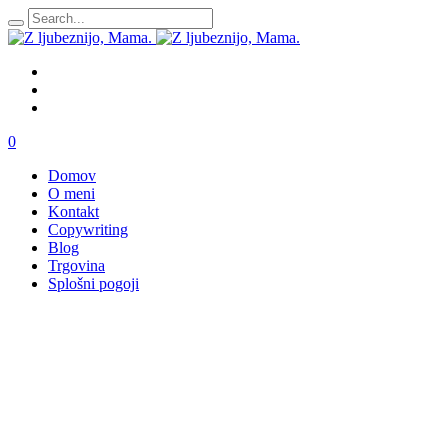
0
Domov
O meni
Kontakt
Copywriting
Blog
Trgovina
Splošni pogoji