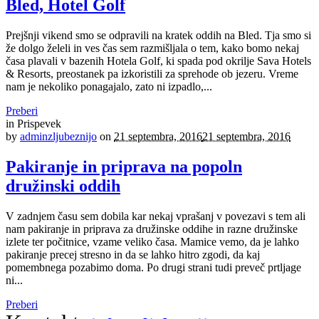
Bled, Hotel Golf
Prejšnji vikend smo se odpravili na kratek oddih na Bled. Tja smo si
že dolgo želeli in ves čas sem razmišljala o tem, kako bomo nekaj
časa plavali v bazenih Hotela Golf, ki spada pod okrilje Sava Hotels
& Resorts, preostanek pa izkoristili za sprehode ob jezeru. Vreme
nam je nekoliko ponagajalo, zato ni izpadlo,...
Preberi
in
Prispevek
by
adminzljubeznijo
on
21 septembra, 2016
21 septembra, 2016
Pakiranje in priprava na popoln
družinski oddih
V zadnjem času sem dobila kar nekaj vprašanj v povezavi s tem ali
nam pakiranje in priprava za družinske oddihe in razne družinske
izlete ter počitnice, vzame veliko časa. Mamice vemo, da je lahko
pakiranje precej stresno in da se lahko hitro zgodi, da kaj
pomembnega pozabimo doma. Po drugi strani tudi preveč prtljage
ni...
Preberi