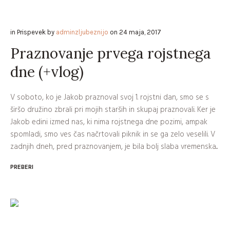
in
Prispevek
by
adminzljubeznijo
on
24 maja, 2017
Praznovanje prvega rojstnega
dne (+vlog)
V soboto, ko je Jakob praznoval svoj 1. rojstni dan, smo se s
širšo družino zbrali pri mojih starših in skupaj praznovali. Ker je
Jakob edini izmed nas, ki nima rojstnega dne pozimi, ampak
spomladi, smo ves čas načrtovali piknik in se ga zelo veselili. V
zadnjih dneh, pred praznovanjem, je bila bolj slaba vremenska...
PREBERI