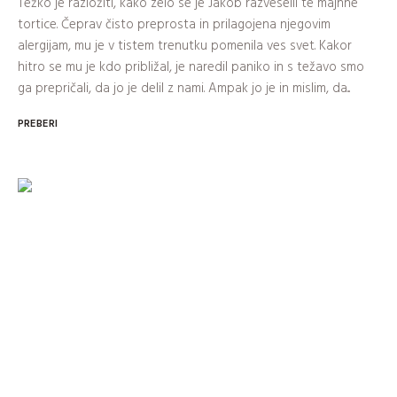
Težko je razložiti, kako zelo se je Jakob razveselil te majhne
tortice. Čeprav čisto preprosta in prilagojena njegovim
alergijam, mu je v tistem trenutku pomenila ves svet. Kakor
hitro se mu je kdo približal, je naredil paniko in s težavo smo
ga prepričali, da jo je delil z nami. Ampak jo je in mislim, da...
PREBERI