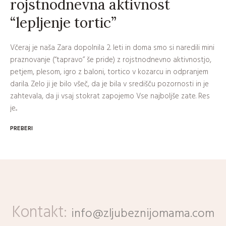
rojstnodnevna aktivnost
“lepljenje tortic”
Včeraj je naša Zara dopolnila 2. leti in doma smo si naredili mini
praznovanje (“tapravo” še pride) z rojstnodnevno aktivnostjo,
petjem, plesom, igro z baloni, tortico v kozarcu in odpranjem
darila. Zelo ji je bilo všeč, da je bila v središču pozornosti in je
zahtevala, da ji vsaj stokrat zapojemo Vse najboljše zate. Res
je...
PREBERI
Kontakt:
info@zljubeznijomama.com