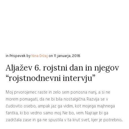
in
Prispevek
by
Nina Držaj
on
11 januarja, 2018
Aljažev 6. rojstni dan in njegov
“rojstnodnevni intervju”
Moj prvorojenec raste in zelo sem ponosna nanj, a si ne
morem pomagati, da ne bi bila nostalgična. Razvija se v
čudovito osebo, ampak jaz ga vidim, kot mojega majhnega
fantka, ki bo vedno samo moj. Ne bo, vem. Najraje bi ga
zadržala zase in ga ne spustila v ta krut svet, kjer je potrebno...