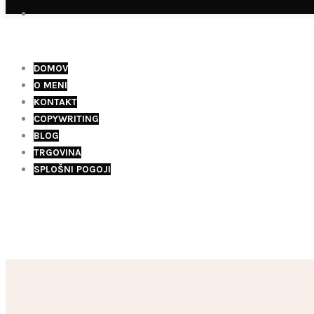
0
DOMOV
O MENI
KONTAKT
COPYWRITING
BLOG
TRGOVINA
SPLOŠNI POGOJI