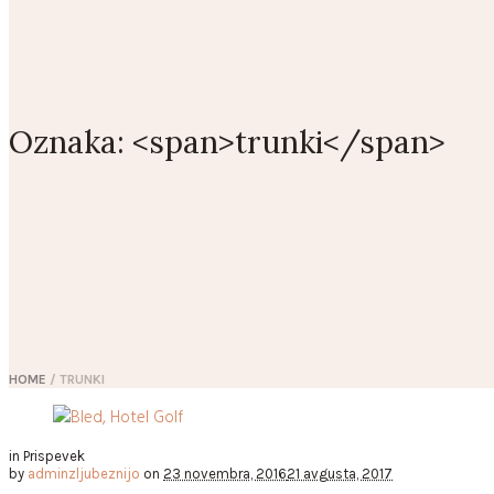
Oznaka: <span>trunki</span>
HOME
/
TRUNKI
in
Prispevek
by
adminzljubeznijo
on
23 novembra, 2016
21 avgusta, 2017