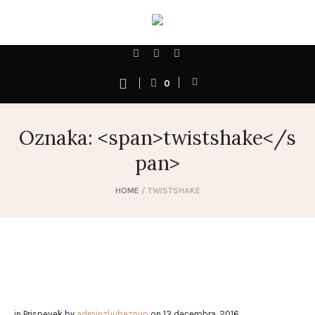
0
Oznaka: <span>twistshake</s
pan>
HOME
/
TWISTSHAKE
in
Prispevek
by
adminzljubeznijo
on
13 decembra, 2016