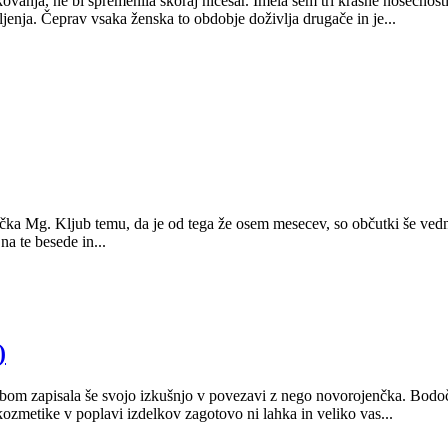
ovanja, ne bi spremenila skoraj ničesar. Imela sem tri krasne nosečnosti 
jenja. Čeprav vsaka ženska to obdobje doživlja drugače in je...
ka Mg. Kljub temu, da je od tega že osem mesecev, so občutki še vedno t
a te besede in...
)
 bom zapisala še svojo izkušnjo v povezavi z nego novorojenčka. Bod
ozmetike v poplavi izdelkov zagotovo ni lahka in veliko vas...