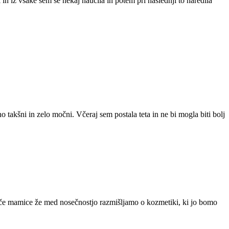
in iz vsake sem se nekaj naučila in potem pri naslednji to naredila
akšni in zelo močni. Včeraj sem postala teta in ne bi mogla biti bolj
oče mamice že med nosečnostjo razmišljamo o kozmetiki, ki jo bomo