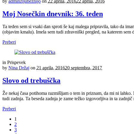
by
adminzljubeznijo
on
22 aprila, 2016
22 aprila, 2016
Moj Nosečkin dnevnik: 36. teden
Ta teden sem si vsaki dan sproti še kaj malega pripravila, tako da im
(objavim kmalu). Imela sem tudi zdravniški pregled, na katerem sem do
Preberi
in
Prispevek
by
Nina Držaj
on
21 aprila, 2016
20 septembra, 2017
Slovo od trebuščka
Že nekaj časa potihoma razmišljam o tem in priznam, da mi ni lahko. Mo
tudi zadnja. Ta beseda zadnja je zame težko izgovorljiva in ta zadnjič
Preberi
1
2
3