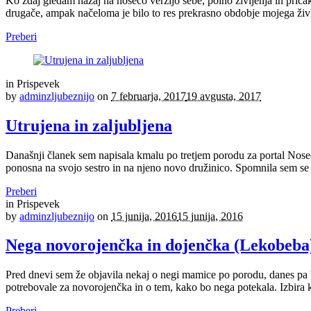
Ko zdaj gledam nazaj na nosečo verzijo sebe, polno življenja in pričak
drugače, ampak načeloma je bilo to res prekrasno obdobje mojega živl
Preberi
in
Prispevek
by
adminzljubeznijo
on
7 februarja, 2017
19 avgusta, 2017
Utrujena in zaljubljena
Današnji članek sem napisala kmalu po tretjem porodu za portal Noseč
ponosna na svojo sestro in na njeno novo družinico. Spomnila sem se n
Preberi
in
Prispevek
by
adminzljubeznijo
on
15 junija, 2016
15 junija, 2016
Nega novorojenčka in dojenčka (Lekobeba
Pred dnevi sem že objavila nekaj o negi mamice po porodu, danes pa
potrebovale za novorojenčka in o tem, kako bo nega potekala. Izbira k
Preberi