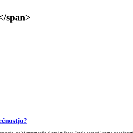
</span>
ečnostjo?