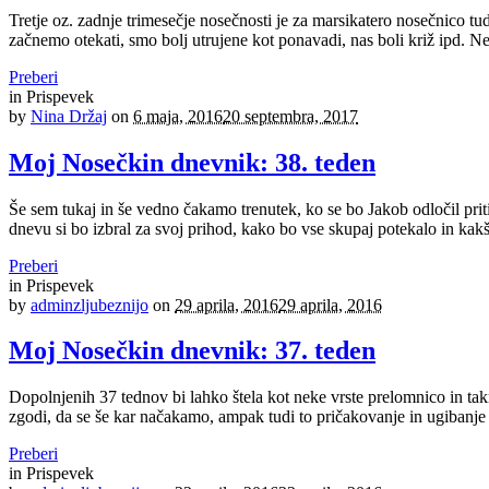
Tretje oz. zadnje trimesečje nosečnosti je za marsikatero nosečnico tud
začnemo otekati, smo bolj utrujene kot ponavadi, nas boli križ ipd. Nek
Preberi
in
Prispevek
by
Nina Držaj
on
6 maja, 2016
20 septembra, 2017
Moj Nosečkin dnevnik: 38. teden
Še sem tukaj in še vedno čakamo trenutek, ko se bo Jakob odločil prit
dnevu si bo izbral za svoj prihod, kako bo vse skupaj potekalo in kakš
Preberi
in
Prispevek
by
adminzljubeznijo
on
29 aprila, 2016
29 aprila, 2016
Moj Nosečkin dnevnik: 37. teden
Dopolnjenih 37 tednov bi lahko štela kot neke vrste prelomnico in tak
zgodi, da se še kar načakamo, ampak tudi to pričakovanje in ugibanje kd
Preberi
in
Prispevek