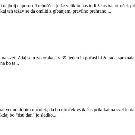
i najbolj naporno. Trebušček je že velik in nas tudi že ovira, otroček pr
aj teh težav se da omiliti z gibanjem, pravilno prehrano,...
i na svet. Zdaj sem zakorakala v 39. teden in počasi bi že rada spozna
na bo ta...
rat vedno dobim občutek, da bo otroček vsak čas prikukal na svet in da 
aj bo “tisti dan” je sladko....