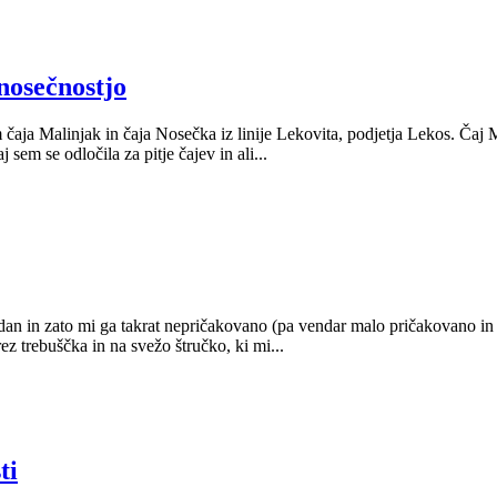
nosečnostjo
čaja Malinjak in čaja Nosečka iz linije Lekovita, podjetja Lekos. Čaj M
sem se odločila za pitje čajev in ali...
n in zato mi ga takrat nepričakovano (pa vendar malo pričakovano in ze
ez trebuščka in na svežo štručko, ki mi...
ti