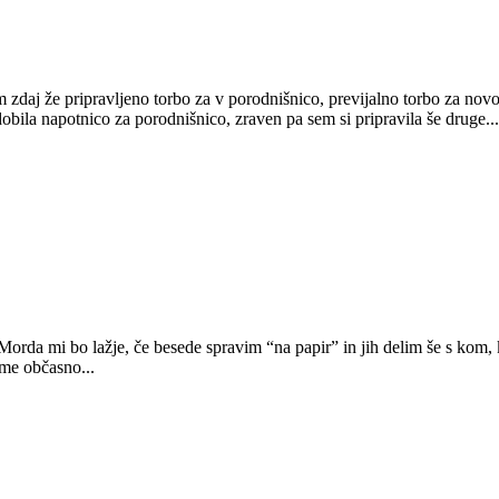
am zdaj že pripravljeno torbo za v porodnišnico, previjalno torbo za no
bila napotnico za porodnišnico, zraven pa sem si pripravila še druge...
rda mi bo lažje, če besede spravim “na papir” in jih delim še s kom, ki
 me občasno...