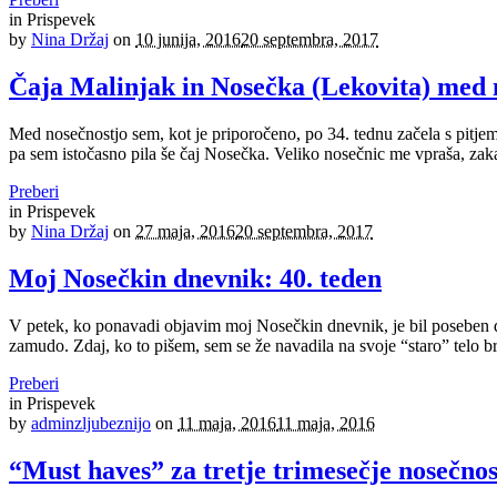
in
Prispevek
by
Nina Držaj
on
10 junija, 2016
20 septembra, 2017
Čaja Malinjak in Nosečka (Lekovita) med 
Med nosečnostjo sem, kot je priporočeno, po 34. tednu začela s pitjem 
pa sem istočasno pila še čaj Nosečka. Veliko nosečnic me vpraša, zakaj 
Preberi
in
Prispevek
by
Nina Držaj
on
27 maja, 2016
20 septembra, 2017
Moj Nosečkin dnevnik: 40. teden
V petek, ko ponavadi objavim moj Nosečkin dnevnik, je bil poseben da
zamudo. Zdaj, ko to pišem, sem se že navadila na svoje “staro” telo br
Preberi
in
Prispevek
by
adminzljubeznijo
on
11 maja, 2016
11 maja, 2016
“Must haves” za tretje trimesečje nosečnos