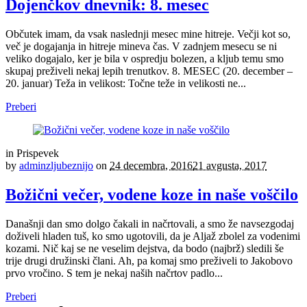
Dojenčkov dnevnik: 8. mesec
Občutek imam, da vsak naslednji mesec mine hitreje. Večji kot so,
več je dogajanja in hitreje mineva čas. V zadnjem mesecu se ni
veliko dogajalo, ker je bila v ospredju bolezen, a kljub temu smo
skupaj preživeli nekaj lepih trenutkov. 8. MESEC (20. december –
20. januar) Teža in velikost: Točne teže in velikosti ne...
Preberi
in
Prispevek
by
adminzljubeznijo
on
24 decembra, 2016
21 avgusta, 2017
Božični večer, vodene koze in naše voščilo
Današnji dan smo dolgo čakali in načrtovali, a smo že navsezgodaj
doživeli hladen tuš, ko smo ugotovili, da je Aljaž zbolel za vodenimi
kozami. Nič kaj se ne veselim dejstva, da bodo (najbrž) sledili še
trije drugi družinski člani. Ah, pa komaj smo preživeli to Jakobovo
prvo vročino. S tem je nekaj naših načrtov padlo...
Preberi