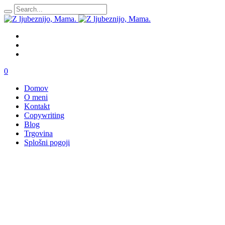
0
Domov
O meni
Kontakt
Copywriting
Blog
Trgovina
Splošni pogoji