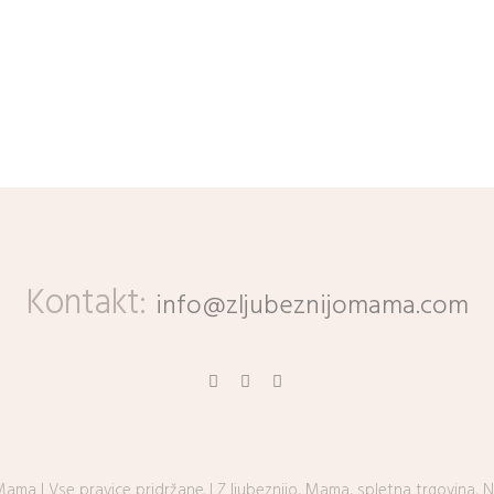
Kontakt:
info@zljubeznijomama.com
ama | Vse pravice pridržane. | Z ljubeznijo, Mama, spletna trgovina, 