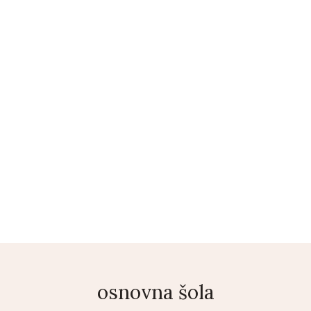
ENI
KONTAKT
COPYWRITING
BLOG
TRGOVINA
S
osnovna šola