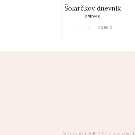
Šolarčkov dnevnik
DNEVNIK
20,90
€
© Copyright 2015-2023 Z ljubeznijo, M