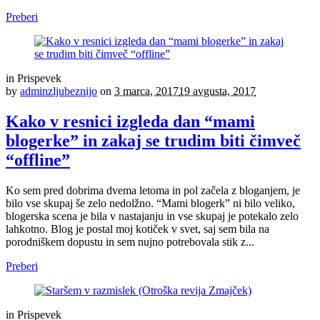
Preberi
in
Prispevek
by
adminzljubeznijo
on
3 marca, 2017
19 avgusta, 2017
Kako v resnici izgleda dan “mami
blogerke” in zakaj se trudim biti čimveč
“offline”
Ko sem pred dobrima dvema letoma in pol začela z bloganjem, je
bilo vse skupaj še zelo nedolžno. “Mami blogerk” ni bilo veliko,
blogerska scena je bila v nastajanju in vse skupaj je potekalo zelo
lahkotno. Blog je postal moj kotiček v svet, saj sem bila na
porodniškem dopustu in sem nujno potrebovala stik z...
Preberi
in
Prispevek