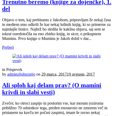
Trenutno beremo (knjige za dojenčke), 1.
del
Objavo o tem, kaj prebiramo z Jakobom, pripravljam že nekaj časa
in medtem smo odkrili že kar nekaj luštnih knjig, ki so primerne za
najmlajše bralce. Najbrž bo sledila še kakšna objava, saj sem se
tokrat osredotočila na eno zbirko knjig, in sicer, o prikupnem
Muminu. Prvo knjigo o Muminu je Jakob dobil v dar...
Preberi
in
Prispevek
by
adminzljubeznijo
on
29 marca, 2017
19 avgusta, 2017
Ali sploh kaj delam prav? (O mamini
krivdi in slabi vesti)
Zvečer, ko otroci zaspijo in postorim vse, kar moram (oziroma
približno 70 odstotkov tega, preden enostavno ne zmorem več in
pristanem na kavču ter počasi zaspim), imam še ravno nekaj