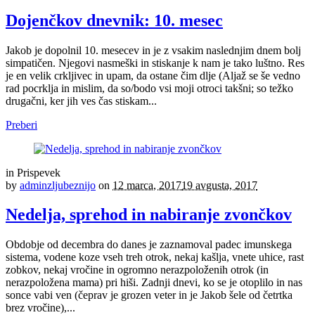
Dojenčkov dnevnik: 10. mesec
Jakob je dopolnil 10. mesecev in je z vsakim naslednjim dnem bolj
simpatičen. Njegovi nasmeški in stiskanje k nam je tako luštno. Res
je en velik crkljivec in upam, da ostane čim dlje (Aljaž se še vedno
rad pocrklja in mislim, da so/bodo vsi moji otroci takšni; so težko
drugačni, ker jih ves čas stiskam...
Preberi
in
Prispevek
by
adminzljubeznijo
on
12 marca, 2017
19 avgusta, 2017
Nedelja, sprehod in nabiranje zvončkov
Obdobje od decembra do danes je zaznamoval padec imunskega
sistema, vodene koze vseh treh otrok, nekaj kašlja, vnete uhice, rast
zobkov, nekaj vročine in ogromno nerazpoloženih otrok (in
nerazpoložena mama) pri hiši. Zadnji dnevi, ko se je otoplilo in nas
sonce vabi ven (čeprav je grozen veter in je Jakob šele od četrtka
brez vročine),...