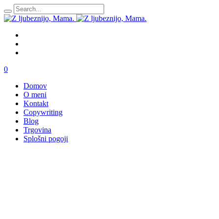
0
Domov
O meni
Kontakt
Copywriting
Blog
Trgovina
Splošni pogoji