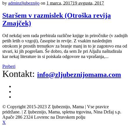
by
adminzljubeznijo
on
1 marca, 2017
19 avgusta, 2017
Staršem v razmislek (Otroška revija
Zmajček)
Od nekdaj sem rada prebirala različne knjige in priročnike (v zadnjih
petih letih o vzgoji), časopise in revije. Z vsakim naslednjim
otrokom je prostih trenutkov za branje manj in to je zagotovo ena od
stvari, ki jih pogrešam. Še dobro, da sem že pri Aljažu naštudirala
kar nekaj literature in si poiskala odgovore na vprašanja,...
Preberi
Kontakt:
info@zljubeznijomama.com
© Copyright 2015-2023 Z ljubeznijo, Mama | Vse pravice
pridržane. | Z ljubeznijo, Mama, spletna trgovina, Nina Držaj s.p.
Apače 286 2324 Lovrenc na Dravskem polju
X