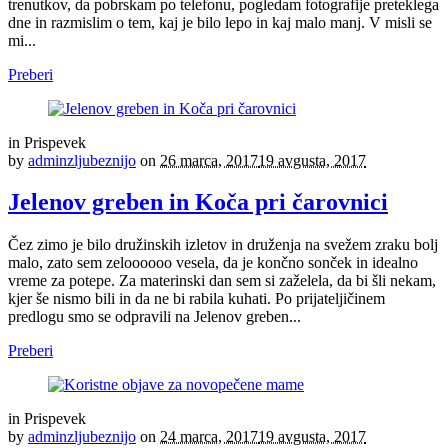
trenutkov, da pobrskam po telefonu, pogledam fotografije preteklega
dne in razmislim o tem, kaj je bilo lepo in kaj malo manj. V misli se
mi...
Preberi
in
Prispevek
by
adminzljubeznijo
on
26 marca, 2017
19 avgusta, 2017
Jelenov greben in Koča pri čarovnici
Čez zimo je bilo družinskih izletov in druženja na svežem zraku bolj
malo, zato sem zeloooooo vesela, da je končno sonček in idealno
vreme za potepe. Za materinski dan sem si zaželela, da bi šli nekam,
kjer še nismo bili in da ne bi rabila kuhati. Po prijateljičinem
predlogu smo se odpravili na Jelenov greben...
Preberi
in
Prispevek
by
adminzljubeznijo
on
24 marca, 2017
19 avgusta, 2017