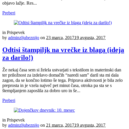
objavo lažje. Res...
Preberi
in
Prispevek
by
adminzljubeznijo
on
23 marca, 2017
19 avgusta, 2017
Odtisi štampiljk na vrečke iz blaga (ideja
za darilo!)
Že nekaj časa sem si želela ustvarjati s tekstilom in materinski dan
ter priložnost za izdelavo domačih “naredi sam” daril sta mi dala
zagon, da se končno lotimo še tega. Priprava aktivnosti je bila zelo
preprosta in je vzela največ pet minut časa, otroka pa sta se s
štempljanjem zaposlila za dobro uro in še...
Preberi
in
Prispevek
by
adminzljubeznijo
on
21 marca, 2017
19 avgusta, 2017