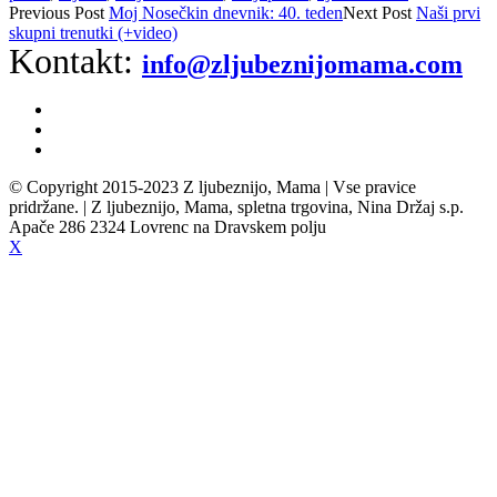
Previous
Post
Moj Nosečkin dnevnik: 40. teden
Next
Post
Naši prvi
skupni trenutki (+video)
Kontakt:
info@zljubeznijomama.com
© Copyright 2015-2023 Z ljubeznijo, Mama | Vse pravice
pridržane. | Z ljubeznijo, Mama, spletna trgovina, Nina Držaj s.p.
Apače 286 2324 Lovrenc na Dravskem polju
X