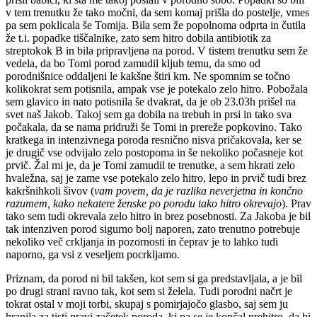
v tem trenutku že tako močni, da sem komaj prišla do postelje, vmes
pa sem poklicala še Tomija. Bila sem že popolnoma odprta in čutila
že t.i. popadke tiščalnike, zato sem hitro dobila antibiotik za
streptokok B in bila pripravljena na porod. V tistem trenutku sem že
vedela, da bo Tomi porod zamudil kljub temu, da smo od
porodnišnice oddaljeni le kakšne štiri km. Ne spomnim se točno
kolikokrat sem potisnila, ampak vse je potekalo zelo hitro. Pobožala
sem glavico in nato potisnila še dvakrat, da je ob 23.03h prišel na
svet naš Jakob. Takoj sem ga dobila na trebuh in prsi in tako sva
počakala, da se nama pridruži še Tomi in prereže popkovino. Tako
kratkega in intenzivnega poroda resnično nisva pričakovala, ker se
je drugič vse odvijalo zelo postopoma in še nekoliko počasneje kot
prvič. Žal mi je, da je Tomi zamudil te trenutke, a sem hkrati zelo
hvaležna, saj je zame vse potekalo zelo hitro, lepo in prvič tudi brez
kakršnihkoli šivov (
vam povem, da je razlika neverjetna in končno
razumem, kako nekatere ženske po porodu tako hitro okrevajo
). Prav
tako sem tudi okrevala zelo hitro in brez posebnosti. Za Jakoba je bil
tak intenziven porod sigurno bolj naporen, zato trenutno potrebuje
nekoliko več crkljanja in pozornosti in čeprav je to lahko tudi
naporno, ga vsi z veseljem pocrkljamo
.
Priznam, da porod ni bil takšen, kot sem si ga predstavljala, a je bil
po drugi strani ravno tak, kot sem si želela. Tudi porodni načrt je
tokrat ostal v moji torbi, skupaj s pomirjajočo glasbo, saj sem ju
hranila za tisti pravi začetek poroda, ki pa se je končal prehitro, da bi