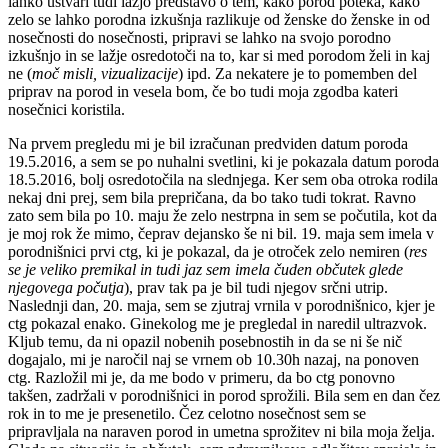
lahko ustvari tudi lažjo predstavo o tem, kako porod poteka, kako
zelo se lahko porodna izkušnja razlikuje od ženske do ženske in od
nosečnosti do nosečnosti, pripravi se lahko na svojo porodno
izkušnjo in se lažje osredotoči na to, kar si med porodom želi in kaj
ne (
moč misli, vizualizacije
) ipd. Za nekatere je to pomemben del
priprav na porod in vesela bom, če bo tudi moja zgodba kateri
nosečnici koristila.
Na prvem pregledu mi je bil izračunan predviden datum poroda
19.5.2016, a sem se po nuhalni svetlini, ki je pokazala datum poroda
18.5.2016, bolj osredotočila na slednjega. Ker sem oba otroka rodila
nekaj dni prej, sem bila prepričana, da bo tako tudi tokrat. Ravno
zato sem bila po 10. maju že zelo nestrpna in sem se počutila, kot da
je moj rok že mimo, čeprav dejansko še ni bil. 19. maja sem imela v
porodnišnici prvi ctg, ki je pokazal, da je otroček zelo nemiren (
res
se je veliko premikal
in tudi jaz sem imela čuden občutek
glede
njegovega počutja
), prav tak pa je bil tudi njegov srčni utrip.
Naslednji dan, 20. maja, sem se zjutraj vrnila v porodnišnico, kjer je
ctg pokazal enako. Ginekolog me je pregledal in naredil ultrazvok.
Kljub temu, da ni opazil nobenih posebnostih in da se ni še nič
dogajalo, mi je naročil naj se vrnem ob 10.30h nazaj, na ponoven
ctg. Razložil mi je, da me bodo v primeru, da bo ctg ponovno
takšen, zadržali v porodnišnici in porod sprožili. Bila sem en dan čez
rok in to me je presenetilo. Čez celotno nosečnost sem se
pripravljala na naraven porod in umetna sprožitev ni bila moja želja.