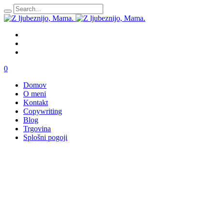
0
Domov
O meni
Kontakt
Copywriting
Blog
Trgovina
Splošni pogoji