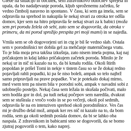
Glede na situacijo in občutek, sem zdravnikovo odločitev sprejela in
upala, da bo nadaljevanje poroda, kljub sproženemu začetku, še
vedno čimbolj naravno in spontano. V času, ki sem ga imela, sem se
odpravila na sprehod in nakupila še nekaj stvari za otroka ter odšla
domov, kjer sem na hitro pripravila še nekaj stvari za k babici (
moža
sem pri porodu želela ob sebi, zato sem se dogovorila, da otroka v
primeru, da mi porod sprožijo prespita pri moji mami
) in se najedla.
Vrnila sem se ob dogovorjeni uri in ctg je bil še vedno slab. Ostala
sem v porodnišnici ter dobila gel za mehčanje materničnega vratu.
To je bila moja prva takšna izkušnja, zato nisem imela pojma, kaj naj
pričakujem in kdaj lahko pričakujem začetek poroda. Minilo je že
nekaj ur in nič ni kazalo na to, da bi kmalu rodila. Okoli štirih
popoldan je prišel Tomi in nekje v tistem času so se že dokaj redno
pojavljali rahli popadki, ki pa še niso boleli, ampak so telo najbrž
samo pripravljali na prave popadke. Vse je potekalo dokaj mirno,
med vsem tem pa nisem bila v porodni sobi, ampak v navadni sobi z
udobnejšo posteljo. Nekaj časa sem ležala in skušala počivati, malo
sem hodila gor in dol, pa tudi nekaj počepov sem naredila, dvakrat
sem se stuširala z vročo vodo in se po večerji, okoli pol sedmih,
odpravila še na en intenziven sprehod okoli porodnišnice. Ves čas
mi je družbo delal mož, ampak ker res nič ni kazalo na to, da bom
rodila, sem ga okoli sedmih poslala domov, da bi se lahko oba
naspala. Z zdravnikom in babicami smo se dogovorili, da se bomo
zjutraj pogovorili o tem, kako naprej.