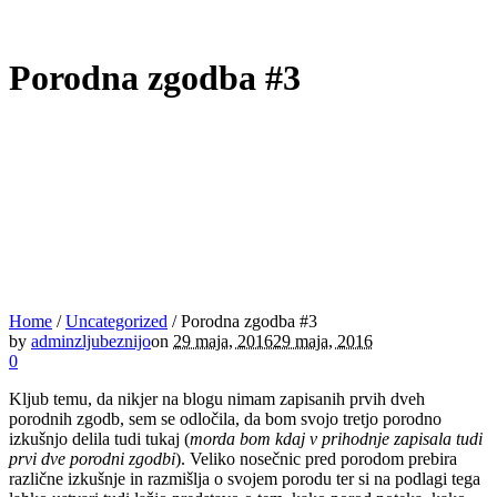
Porodna zgodba #3
Home
/
Uncategorized
/
Porodna zgodba #3
by
adminzljubeznijo
on
29 maja, 2016
29 maja, 2016
0
Kljub temu, da nikjer na blogu nimam zapisanih prvih dveh
porodnih zgodb, sem se odločila, da bom svojo tretjo porodno
izkušnjo delila tudi tukaj (
morda bom kdaj v prihodnje zapisala tudi
prvi dve porodni zgodbi
). Veliko nosečnic pred porodom prebira
različne izkušnje in razmišlja o svojem porodu ter si na podlagi tega