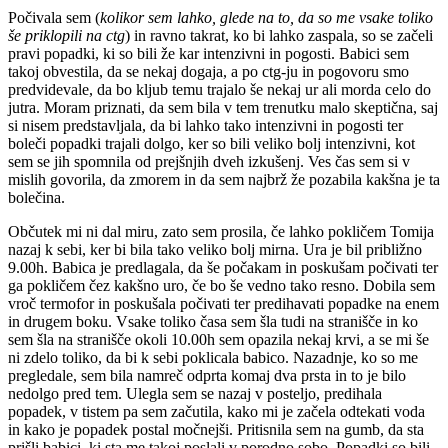
Počivala sem (
kolikor sem lahko, glede na to, da so me vsake toliko
še priklopili na ctg
) in ravno takrat, ko bi lahko zaspala, so se začeli
pravi popadki, ki so bili že kar intenzivni in pogosti. Babici sem
takoj obvestila, da se nekaj dogaja, a po ctg-ju in pogovoru smo
predvidevale, da bo kljub temu trajalo še nekaj ur ali morda celo do
jutra. Moram priznati, da sem bila v tem trenutku malo skeptična, saj
si nisem predstavljala, da bi lahko tako intenzivni in pogosti ter
boleči popadki trajali dolgo, ker so bili veliko bolj intenzivni, kot
sem se jih spomnila od prejšnjih dveh izkušenj. Ves čas sem si v
mislih govorila, da zmorem in da sem najbrž že pozabila kakšna je ta
bolečina.
Občutek mi ni dal miru, zato sem prosila, če lahko pokličem Tomija
nazaj k sebi, ker bi bila tako veliko bolj mirna. Ura je bil približno
9.00h. Babica je predlagala, da še počakam in poskušam počivati ter
ga pokličem čez kakšno uro, če bo še vedno tako resno. Dobila sem
vroč termofor in poskušala počivati ter predihavati popadke na enem
in drugem boku. Vsake toliko časa sem šla tudi na stranišče in ko
sem šla na stranišče okoli 10.00h sem opazila nekaj krvi, a se mi še
ni zdelo toliko, da bi k sebi poklicala babico. Nazadnje, ko so me
pregledale, sem bila namreč odprta komaj dva prsta in to je bilo
nedolgo pred tem. Ulegla sem se nazaj v posteljo, predihala
popadek, v tistem pa sem začutila, kako mi je začela odtekati voda
in kako je popadek postal močnejši. Pritisnila sem na gumb, da sta
prišli babici, ki sta me takoj poslali v porodno sobo. Popadki so bili