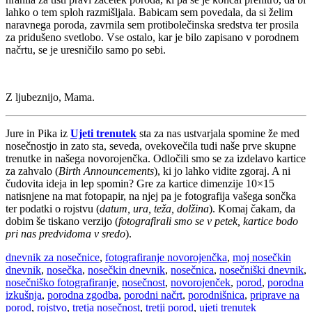
lahko o tem sploh razmišljala. Babicam sem povedala, da si želim
naravnega poroda, zavrnila sem protibolečinska sredstva ter prosila
za pridušeno svetlobo. Vse ostalo, kar je bilo zapisano v porodnem
načrtu, se je uresničilo samo po sebi.
Z ljubeznijo, Mama.
Jure in Pika iz
Ujeti trenutek
sta za nas ustvarjala spomine že med
nosečnostjo in zato sta, seveda, ovekovečila tudi naše prve skupne
trenutke in našega novorojenčka. Odločili smo se za izdelavo kartice
za zahvalo (
Birth Announcements
), ki jo lahko vidite zgoraj. A ni
čudovita ideja in lep spomin? Gre za kartice dimenzije 10×15
natisnjene na mat fotopapir, na njej pa je fotografija vašega sončka
ter podatki o rojstvu (
datum, ura, teža, dolžina
). Komaj čakam, da
dobim še tiskano verzijo (
fotografirali smo se v petek, kartice bodo
pri nas predvidoma v sredo
).
dnevnik za nosečnice
,
fotografiranje novorojenčka
,
moj nosečkin
dnevnik
,
nosečka
,
nosečkin dnevnik
,
nosečnica
,
nosečniški dnevnik
,
nosečniško fotografiranje
,
nosečnost
,
novorojenček
,
porod
,
porodna
izkušnja
,
porodna zgodba
,
porodni načrt
,
porodnišnica
,
priprave na
porod
,
rojstvo
,
tretja nosečnost
,
tretji porod
,
ujeti trenutek