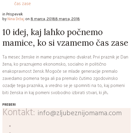
in
Prispevek
by
Nina Držaj
on
8 marca, 2018
8 marca, 2018
10 idej, kaj lahko počnemo
mamice, ko si vzamemo čas zase
Ta mesec ženske in mame praznujemo dvakrat. Prvi praznik je Dan
žena, ko praznujemo ekonomsko, socialno in politično
enakopravnost žensk. Mogoče se mlade generacije premalo
zavedamo pomena tega ali pa premalo čutimo zgodovinsko
ozadje tega praznika, a vredno se je spomniti na to, kaj pomeni
biti ženska in kaj pomeni svobodno izbirati stvari, ki jih...
PREBERI
Kontakt:
info@zljubeznijomama.com