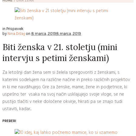
HOME
/
DAN ŽENA
in
Prispevek
by
Nina Držaj
on
8 marca, 2019
8 marca, 2019
Biti ženska v 21. stoletju (mini
intervju s petimi ženskami)
Za letošnji dan žena sem si želela spregovoriti z ženskami, s
katerimi sodelujem na različne načine in preko različnih projektov
in ki me navdihujejo. Gre za ženske, mame, žene in podjetnice, ki
uspešno ter vsaka na svoj način usklajujejo svoje vloge, se ne
pustijo tlačiti v neke določene okvirje, hkrati pa se znajo tudi
ustaviti, kadar...
PREBERI