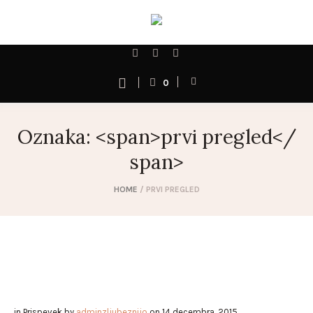
0
Oznaka: <span>prvi pregled</
span>
HOME
/
PRVI PREGLED
in
Prispevek
by
adminzljubeznijo
on
14 decembra, 2015