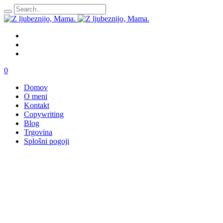
0
Domov
O meni
Kontakt
Copywriting
Blog
Trgovina
Splošni pogoji