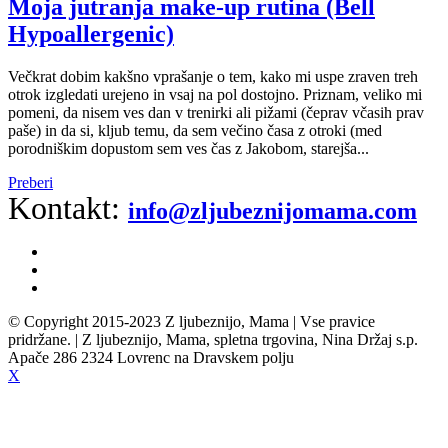
Moja jutranja make-up rutina (Bell
Hypoallergenic)
Večkrat dobim kakšno vprašanje o tem, kako mi uspe zraven treh
otrok izgledati urejeno in vsaj na pol dostojno. Priznam, veliko mi
pomeni, da nisem ves dan v trenirki ali pižami (čeprav včasih prav
paše) in da si, kljub temu, da sem večino časa z otroki (med
porodniškim dopustom sem ves čas z Jakobom, starejša...
Preberi
Kontakt:
info@zljubeznijomama.com
© Copyright 2015-2023 Z ljubeznijo, Mama | Vse pravice
pridržane. | Z ljubeznijo, Mama, spletna trgovina, Nina Držaj s.p.
Apače 286 2324 Lovrenc na Dravskem polju
X