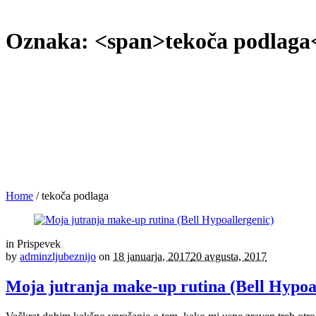
Oznaka: <span>tekoča podlaga
Home
/
tekoča podlaga
in
Prispevek
by
adminzljubeznijo
on
18 januarja, 2017
20 avgusta, 2017
Moja jutranja make-up rutina (Bell Hypoa