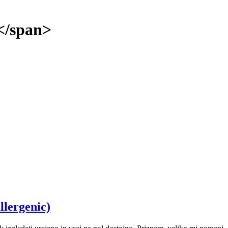
</span>
llergenic)