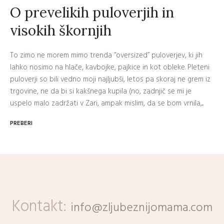
O prevelikih puloverjih in
visokih škornjih
To zimo ne morem mimo trenda “oversized” puloverjev, ki jih
lahko nosimo na hlače, kavbojke, pajkice in kot obleke. Pleteni
puloverji so bili vedno moji najljubši, letos pa skoraj ne grem iz
trgovine, ne da bi si kakšnega kupila (no, zadnjič se mi je
uspelo malo zadržati v Zari, ampak mislim, da se bom vrnila,...
PREBERI
Kontakt:
info@zljubeznijomama.com