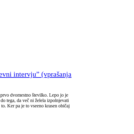
nevni intervju” (vprašanja
o prvo dvomestno številko. Lepo jo je
do tega, da več ni želela izpolnjevati
 to. Ker pa je to vseeno krasen običaj