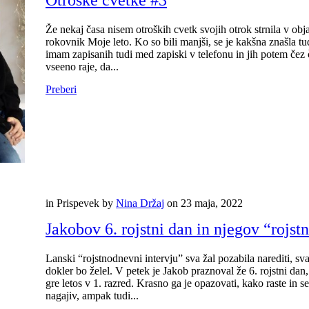
Otroške cvetke #3
Že nekaj časa nisem otroških cvetk svojih otrok strnila v obj
rokovnik Moje leto. Ko so bili manjši, se je kakšna znašla 
imam zapisanih tudi med zapiski v telefonu in jih potem čez
vseeno raje, da...
Preberi
in
Prispevek
by
Nina Držaj
on
23 maja, 2022
Jakobov 6. rojstni dan in njegov “rojst
Lanski “rojstnodnevni intervju” sva žal pozabila narediti, sva 
dokler bo želel. V petek je Jakob praznoval že 6. rojstni da
gre letos v 1. razred. Krasno ga je opazovati, kako raste in se
nagajiv, ampak tudi...