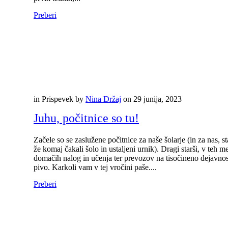
Preberi
in
Prispevek
by
Nina Držaj
on
29 junija, 2023
Juhu, počitnice so tu!
Začele so se zaslužene počitnice za naše šolarje (in za nas, 
že komaj čakali šolo in ustaljeni urnik). Dragi starši, v teh 
domačih nalog in učenja ter prevozov na tisočineno dejavnost
pivo. Karkoli vam v tej vročini paše....
Preberi