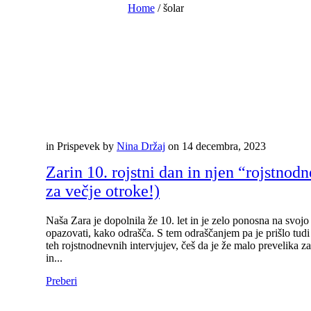
Home
/
šolar
in
Prispevek
by
Nina Držaj
on
14 decembra, 2023
Zarin 10. rojstni dan in njen “rojstnod
za večje otroke!)
Naša Zara je dopolnila že 10. let in je zelo ponosna na svoj
opazovati, kako odrašča. S tem odraščanjem pa je prišlo tudi 
teh rojstnodnevnih intervjujev, češ da je že malo prevelika za
in...
Preberi