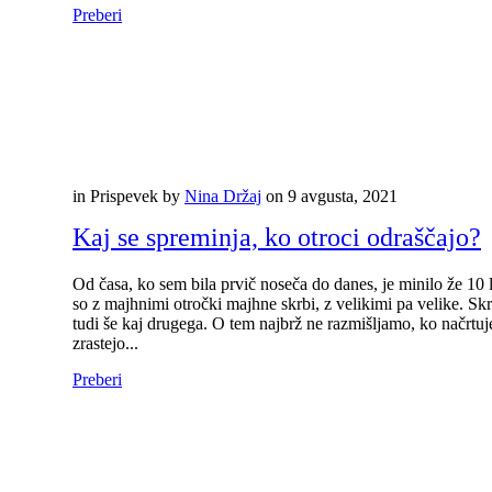
Preberi
in
Prispevek
by
Nina Držaj
on
9 avgusta, 2021
Kaj se spreminja, ko otroci odraščajo?
Od časa, ko sem bila prvič noseča do danes, je minilo že 10 le
so z majhnimi otročki majhne skrbi, z velikimi pa velike. Sk
tudi še kaj drugega. O tem najbrž ne razmišljamo, ko načrtuj
zrastejo...
Preberi