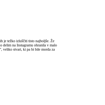
je težko izluščiti tisto najboljše. Že
 jo delim na Instagramu ohranila v malo
”, veliko stvari, ki pa bi bile morda za