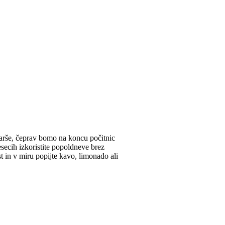
starše, čeprav bomo na koncu počitnic
mesecih izkoristite popoldneve brez
 in v miru popijte kavo, limonado ali