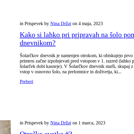
in
Prispevek
by
Nina Držaj
on
4 maja, 2023
Kako si lahko pri pripravah na šolo p
dnevnikom?
Šolarčkov dnevnik je namenjen otrokom, ki obiskujejo prvo t
primeru začne izpolnjevati pred vstopom v 1. razred (lahko pa
šolarček dobi kasneje). V Šolarčkov dnevnik starši, skupaj
vstop v osnovno šolo, na prelomnice in doživetja, ki...
Preberi
in
Prispevek
by
Nina Držaj
on
1 marca, 2023