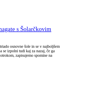
omagate s Šolarčkovim
riado osnovne šole in se v najboljšem
 se izpolni tudi kaj za nazaj, če ga
 z otrokom, zapisujemo spomine na