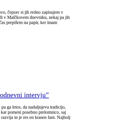
avo, čeprav si jih redno zapisujem v
tudi v Malčkovem dnevniku, nekaj pa jih
 čas prepišem na papir, ker imam
nodnevni intervju”
pa ga letos, da nadaljujeva tradicijo,
n, kar pomeni posebno prelomnico, saj
 razvija in je res en krasen fant. Najbolj