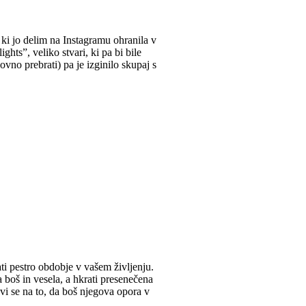
 ki jo delim na Instagramu ohranila v
ghts”, veliko stvari, ki pa bi bile
ovno prebrati) pa je izginilo skupaj s
i pestro obdobje v vašem življenju.
a boš in vesela, a hkrati presenečena
avi se na to, da boš njegova opora v