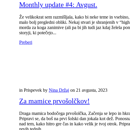
Monthly update #4: Avgust.
Že velikokrat sem razmišljala, kako bi neke teme in vsebino,
malo bolj pregledni obliki. Nekaj stvari je shranjenih v “highli
morda za koga zanimive (ali pa bi jih tudi jaz kdaj želela pon
storyji, ki potečejo...
Preberi
in
Prispevek
by
Nina Držaj
on
21 avgusta, 2023
Za mamice prvošolčkov!
Draga mamica bodočega prvošolčka, Začenja se lepo in hkrat
Pripravi se, da boš na prvi šolski dan jokala kot dež. Ponosn
nad tem, kako hitro gre čas in kako velik je tvoj otrok. Pripr
prvih tednih,...