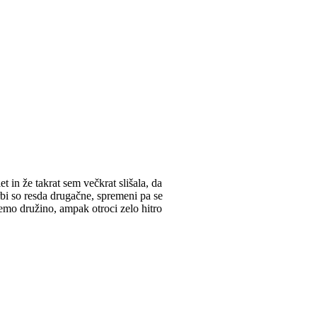
t in že takrat sem večkrat slišala, da
rbi so resda drugačne, spremeni pa se
emo družino, ampak otroci zelo hitro