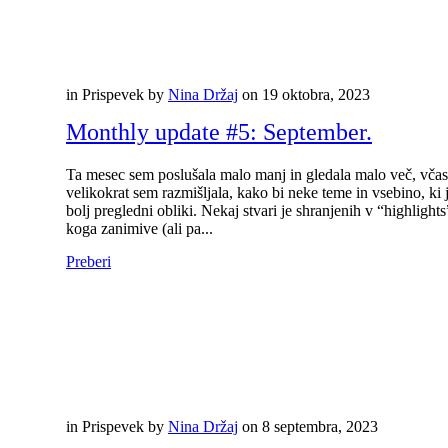
in
Prispevek
by
Nina Držaj
on
19 oktobra, 2023
Monthly update #5: September.
Ta mesec sem poslušala malo manj in gledala malo več, včasih 
velikokrat sem razmišljala, kako bi neke teme in vsebino, ki
bolj pregledni obliki. Nekaj stvari je shranjenih v “highlights
koga zanimive (ali pa...
Preberi
in
Prispevek
by
Nina Držaj
on
8 septembra, 2023