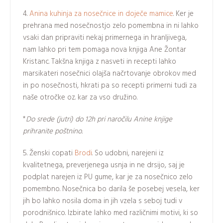
4.
Anina kuhinja za nosečnice in doječe mamice
. Ker je
prehrana med nosečnostjo zelo pomembna in ni lahko
vsaki dan pripraviti nekaj primernega in hranljivega,
nam lahko pri tem pomaga nova knjiga Ane Žontar
Kristanc. Takšna knjiga z nasveti in recepti lahko
marsikateri nosečnici olajša načrtovanje obrokov med
in po nosečnosti, hkrati pa so recepti primerni tudi za
naše otročke oz. kar za vso družino.
*
Do srede (jutri) do 12h pri naročilu Anine knjige
prihranite poštnino.
5. Ženski copati
Brodi
. So udobni, narejeni iz
kvalitetnega, preverjenega usnja in ne drsijo, saj je
podplat narejen iz PU gume, kar je za nosečnico zelo
pomembno. Nosečnica bo darila še posebej vesela, ker
jih bo lahko nosila doma in jih vzela s seboj tudi v
porodnišnico. Izbirate lahko med različnimi motivi, ki so