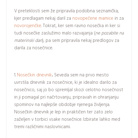
V preteklosti sem že pripravila podobna seznamčka,
kjer predlagam nekaj daril za
novopečene mamice
in za
novorojenčke
. Tokrat, ker sem ravno nosečka in ker si
tudi nosečke zaslužimo malo razvajanja (
ne pozabite na
materinski dan
), pa sem pripravila nekaj predlogov za
darila za nosečnice.
1.
Nosečkin dnevnik
.
Seveda sem na prvo mesto
uvrstila dnevnik za nosečnice, ki je idealno darilo za
nosečnico, saj jo bo spremljal skozi celotno nosečnost
in ji pomagal pri načrtovanju, pripravah in ohranjanju
spominov na najlepše obdobje njenega življenja.
Nosečkin dnevnik je lep in praktičen ter zato zelo
zaželjen v torbici vsake nosečnice. Izbirate lahko med
tremi različnimi naslovnicami.