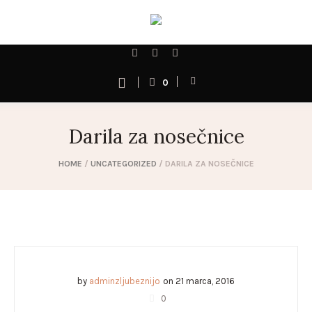
0
Darila za nosečnice
HOME
/
UNCATEGORIZED
/
DARILA ZA NOSEČNICE
by
adminzljubeznijo
on
21 marca, 2016
0