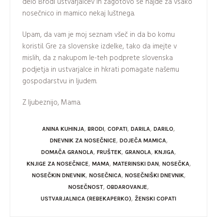
delo Brodi ustvarjalcev in zagotovo se najde za vsako
nosečnico in mamico nekaj luštnega.
Upam, da vam je moj seznam všeč in da bo komu
koristil. Gre za slovenske izdelke, tako da imejte v
mislih, da z nakupom le-teh podprete slovenska
podjetja in ustvarjalce in hkrati pomagate našemu
gospodarstvu in ljudem.
Z ljubeznijo, Mama.
,
,
,
,
,
ANINA KUHINJA
BRODI
COPATI
DARILA
DARILO
,
,
DNEVNIK ZA NOSEČNICE
DOJEČA MAMICA
,
,
,
,
DOMAČA GRANOLA
FRUŠTEK
GRANOLA
KNJIGA
,
,
,
,
KNJIGE ZA NOSEČNICE
MAMA
MATERINSKI DAN
NOSEČKA
,
,
,
NOSEČKIN DNEVNIK
NOSEČNICA
NOSEČNIŠKI DNEVNIK
,
,
NOSEČNOST
OBDAROVANJE
,
USTVARJALNICA (REBEKAPERKO)
ŽENSKI COPATI