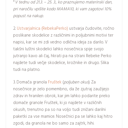
*
V tednu od 21.3. – 25. 3., ko praznujemo materinski dan,
pri naročilu vpišite kodo MAMA10, ki vam zagotovi 10%
popust na nakup.
2.
Ustvarjalnica (RebekaPerko)
ustvarja čudovite, ročno
poslikane skodelice z različnimi in poljubnimi motivi ter
napisi, kar se mi zdi vedno odlična ideja za darilo. V
takšni luštni skodelici lahko nosečnica spije svojo
jutranjo kavo ali čaj, hkrati pa na strani Rebeke Perko
najdete tudi večje skodelice, krožnike in drugo. Slika
tudi na platno.
3. Domača granola
Fruštek
(
poljuben okus
). Za
nosečnice je zelo pomembno, da že zjutraj zaužijejo
zdrav in hranilen obrok, kar jim lahko podarite preko
domače granole Fruštek, ki jo najdete v različnih
okusih, trenutno pa so na voljo tudi znižani darilni
paketki za vse mamice. Nosečnici pa se lahko kaj hitro
zgodi, da granola ne bo samo za zajtrk, hihi.