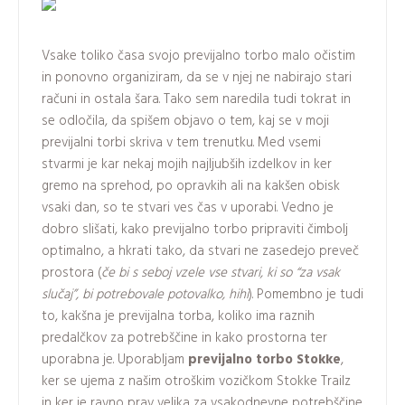
Vsake toliko časa svojo previjalno torbo malo očistim
in ponovno organiziram, da se v njej ne nabirajo stari
računi in ostala šara. Tako sem naredila tudi tokrat in
se odločila, da spišem objavo o tem, kaj se v moji
previjalni torbi skriva v tem trenutku. Med vsemi
stvarmi je kar nekaj mojih najljubših izdelkov in ker
gremo na sprehod, po opravkih ali na kakšen obisk
vsaki dan, so te stvari ves čas v uporabi. Vedno je
dobro slišati, kako previjalno torbo pripraviti čimbolj
optimalno, a hkrati tako, da stvari ne zasedejo preveč
prostora (
če bi s seboj vzele vse stvari, ki so “za vsak
slučaj”, bi potrebovale potovalko, hihi
). Pomembno je tudi
to, kakšna je previjalna torba, koliko ima raznih
predalčkov za potrebščine in kako prostorna ter
uporabna je. Uporabljam
previjalno torbo Stokke
,
ker se ujema z našim otroškim vozičkom Stokke Trailz
in ker je ravno prav velika za vsakodnevne potrebščine.