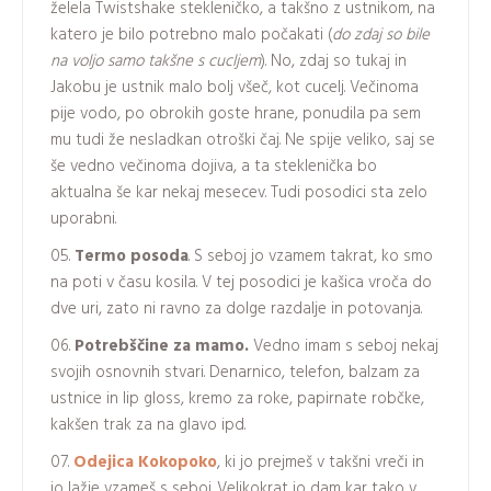
želela Twistshake stekleničko, a takšno z ustnikom, na
katero je bilo potrebno malo počakati (
do zdaj so bile
na voljo samo takšne s cucljem
). No, zdaj so tukaj in
Jakobu je ustnik malo bolj všeč, kot cucelj. Večinoma
pije vodo, po obrokih goste hrane, ponudila pa sem
mu tudi že nesladkan otroški čaj. Ne spije veliko, saj se
še vedno večinoma dojiva, a ta steklenička bo
aktualna še kar nekaj mesecev. Tudi posodici sta zelo
uporabni.
Termo posoda
. S seboj jo vzamem takrat, ko smo
na poti v času kosila. V tej posodici je kašica vroča do
dve uri, zato ni ravno za dolge razdalje in potovanja.
Potrebščine za mamo.
Vedno imam s seboj nekaj
svojih osnovnih stvari. Denarnico, telefon, balzam za
ustnice in lip gloss, kremo za roke, papirnate robčke,
kakšen trak za na glavo ipd.
Odejica Kokopoko
, ki jo prejmeš v takšni vreči in
jo lažje vzameš s seboj. Velikokrat jo dam kar tako v