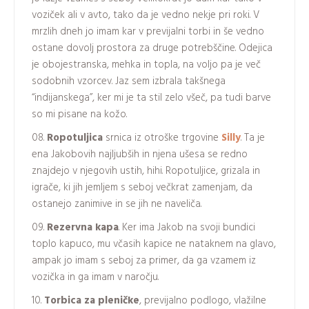
voziček ali v avto, tako da je vedno nekje pri roki. V
mrzlih dneh jo imam kar v previjalni torbi in še vedno
ostane dovolj prostora za druge potrebščine. Odejica
je obojestranska, mehka in topla, na voljo pa je več
sodobnih vzorcev. Jaz sem izbrala takšnega
“indijanskega”, ker mi je ta stil zelo všeč, pa tudi barve
so mi pisane na kožo.
Ropotuljica
srnica iz otroške trgovine
Silly
. Ta je
ena Jakobovih najljubših in njena ušesa se redno
znajdejo v njegovih ustih, hihi. Ropotuljice, grizala in
igrače, ki jih jemljem s seboj večkrat zamenjam, da
ostanejo zanimive in se jih ne naveliča.
Rezervna kapa
. Ker ima Jakob na svoji bundici
toplo kapuco, mu včasih kapice ne nataknem na glavo,
ampak jo imam s seboj za primer, da ga vzamem iz
vozička in ga imam v naročju.
Torbica za pleničke
, previjalno podlogo, vlažilne