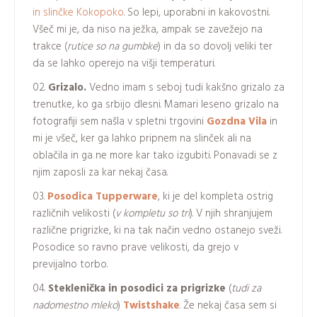
in slinčke Kokopoko
. So lepi, uporabni in kakovostni.
Všeč mi je, da niso na ježka, ampak se zavežejo na
trakce (
rutice so na gumbke
) in da so dovolj veliki ter
da se lahko operejo na višji temperaturi.
Grizalo.
Vedno imam s seboj tudi kakšno grizalo za
trenutke, ko ga srbijo dlesni. Mamari leseno grizalo na
fotografiji sem našla v spletni trgovini
Gozdna Vila
in
mi je všeč, ker ga lahko pripnem na slinček ali na
oblačila in ga ne more kar tako izgubiti. Ponavadi se z
njim zaposli za kar nekaj časa.
Posodica Tupperware
, ki je del kompleta ostrig
različnih velikosti (
v kompletu so tri
). V njih shranjujem
različne prigrizke, ki na tak način vedno ostanejo sveži.
Posodice so ravno prave velikosti, da grejo v
previjalno torbo.
Steklenička in posodici za prigrizke
(
tudi za
nadomestno mleko
)
Twistshake
. Že nekaj časa sem si