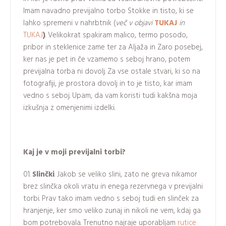
Imam navadno previjalno torbo Stokke in tisto, ki se
lahko spremeni v nahrbtnik (
več v objavi
TUKAJ
in
TUKAJ
)
. Velikokrat spakiram malico, termo posodo,
pribor in steklenice zame ter za Aljaža in Zaro posebej,
ker nas je pet in če vzamemo s seboj hrano, potem
previjalna torba ni dovolj. Za vse ostale stvari, ki so na
fotografiji, je prostora dovolj in to je tisto, kar imam
vedno s seboj. Upam, da vam koristi tudi kakšna moja
izkušnja z omenjenimi izdelki.
Kaj je v moji previjalni torbi?
Slinčki
. Jakob se veliko slini, zato ne greva nikamor
brez slinčka okoli vratu in enega rezervnega v previjalni
torbi. Prav tako imam vedno s seboj tudi en slinček za
hranjenje, ker smo veliko zunaj in nikoli ne vem, kdaj ga
bom potrebovala. Trenutno najraje uporabljam
rutice