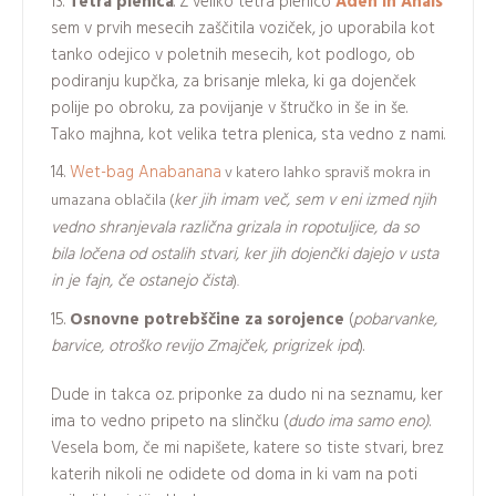
Tetra plenica
. Z veliko tetra plenico
Aden in Anais
sem v prvih mesecih zaščitila voziček, jo uporabila kot
tanko odejico v poletnih mesecih, kot podlogo, ob
podiranju kupčka, za brisanje mleka, ki ga dojenček
polije po obroku, za povijanje v štručko in še in še.
Tako majhna, kot velika tetra plenica, sta vedno z nami.
Wet-bag Anabanana
v katero lahko spraviš mokra in
ker jih imam več, sem v eni izmed njih
umazana oblačila (
vedno shranjevala različna grizala in ropotuljice, da so
bila ločena od ostalih stvari, ker jih dojenčki dajejo v usta
in je fajn, če ostanejo čista
).
Osnovne potrebščine za sorojence
(
pobarvanke,
barvice, otroško revijo Zmajček, prigrizek ipd
.).
Dude in takca oz. priponke za dudo ni na seznamu, ker
ima to vedno pripeto na slinčku (
dudo ima samo eno)
.
Vesela bom, če mi napišete, katere so tiste stvari, brez
katerih nikoli ne odidete od doma in ki vam na poti