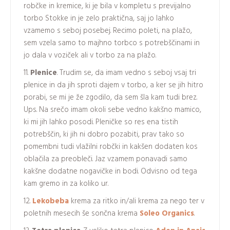
robčke in kremice, ki je bila v kompletu s previjalno
torbo Stokke in je zelo praktična, saj jo lahko
vzamemo s seboj posebej. Recimo poleti, na plažo,
sem vzela samo to majhno torbco s potrebščinami in
jo dala v voziček ali v torbo za na plažo.
Plenice
. Trudim se, da imam vedno s seboj vsaj tri
plenice in da jih sproti dajem v torbo, a ker se jih hitro
porabi, se mi je že zgodilo, da sem šla kam tudi brez.
Ups. Na srečo imam okoli sebe vedno kakšno mamico,
ki mi jih lahko posodi. Pleničke so res ena tistih
potrebščin, ki jih ni dobro pozabiti, prav tako so
pomembni tudi vlažilni robčki in kakšen dodaten kos
oblačila za preobleči. Jaz vzamem ponavadi samo
kakšne dodatne nogavičke in bodi. Odvisno od tega
kam gremo in za koliko ur.
Lekobeba
krema za ritko in/ali krema za nego ter v
poletnih mesecih še sončna krema
Soleo Organics
.