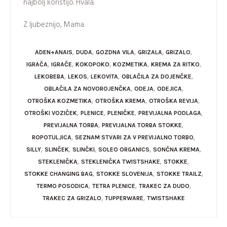
najbolj koristijo. Hvala.
Z ljubeznijo, Mama.
,
,
,
,
,
ADEN+ANAIS
DUDA
GOZDNA VILA
GRIZALA
GRIZALO
,
,
,
,
,
IGRAČA
IGRAČE
KOKOPOKO
KOZMETIKA
KREMA ZA RITKO
,
,
,
,
LEKOBEBA
LEKOS
LEKOVITA
OBLAČILA ZA DOJENČKE
,
,
,
OBLAČILA ZA NOVOROJENČKA
ODEJA
ODEJICA
,
,
,
OTROŠKA KOZMETIKA
OTROŠKA KREMA
OTROŠKA REVIJA
,
,
,
,
OTROŠKI VOZIČEK
PLENICE
PLENIČKE
PREVIJALNA PODLAGA
,
,
PREVIJALNA TORBA
PREVIJALNA TORBA STOKKE
,
,
ROPOTULJICA
SEZNAM STVARI ZA V PREVIJALNO TORBO
,
,
,
,
,
SILLY
SLINČEK
SLINČKI
SOLEO ORGANICS
SONČNA KREMA
,
,
,
STEKLENIČKA
STEKLENIČKA TWISTSHAKE
STOKKE
,
,
,
STOKKE CHANGING BAG
STOKKE SLOVENIJA
STOKKE TRAILZ
,
,
,
TERMO POSODICA
TETRA PLENICE
TRAKEC ZA DUDO
,
,
TRAKEC ZA GRIZALO
TUPPERWARE
TWISTSHAKE