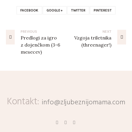
FACEBOOK
GOOGLE+
TWITTER
PINTEREST
PREVIOUS
NEXT
Predlogi za igro
Vzgoja triletnika
z dojenčkom (3-6
(threenager!)
mesecev)
Kontakt:
info@zljubeznijomama.com