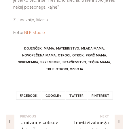
je veliko več, a sem resnično srečna. Materinstvo je res
nekaj posebnega, kajne?
Z ljubeznijo, Mama.
Foto:
NLP Studio
.
,
,
,
,
DOJENČEK
MAMA
MATERINSTVO
MLADA MAMA
,
,
,
,
NOVOPEČENA MAMA
OTROCI
OTROK
PRVIČ MAMA
,
,
,
,
SPREMEMBA
SPREMEMBE
STARŠEVSTVO
TEČNA MAMA
,
TRIJE OTROCI
VZGOJA
FACEBOOK
GOOGLE+
TWITTER
PINTEREST
PREVIOUS
NEXT
Umivanje zobkov
Imeti živahnega