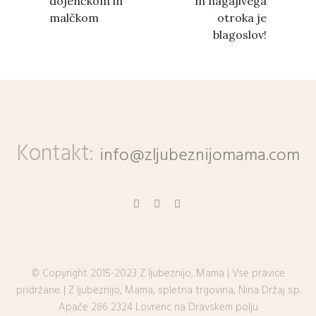
dojenčkom in
in nagajivega
malčkom
otroka je
blagoslov!
Kontakt:
info@zljubeznijomama.com
© Copyright 2015-2023 Z ljubeznijo, Mama | Vse pravice
pridržane. | Z ljubeznijo, Mama, spletna trgovina, Nina Držaj s.p.
Apače 286 2324 Lovrenc na Dravskem polju