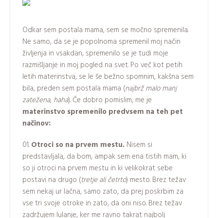
Odkar sem postala mama, sem se močno spremenila.
Ne samo, da se je popolnoma spremenil moj način
življenja in vsakdan, spremenilo se je tudi moje
razmišljanje in moj pogled na svet. Po več kot petih
letih materinstva, se le še bežno spomnim, kakšna sem
bila, preden sem postala mama (
najbrž malo manj
zatežena, haha
). Če dobro pomislim, me je
materinstvo spremenilo predvsem na teh pet
načinov:
Otroci so na prvem mestu.
Nisem si
predstavljala, da bom, ampak sem ena tistih mam, ki
so ji otroci na prvem mestu in ki velikokrat sebe
postavi na drugo (
tretje ali četrto
) mesto. Brez težav
sem nekaj ur lačna, samo zato, da prej poskrbim za
vse tri svoje otroke in zato, da oni niso. Brez težav
zadržujem lulanje, ker me ravno takrat najbolj