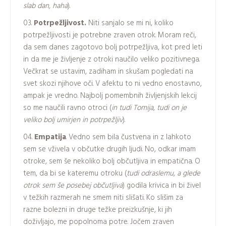
slab dan, haha
).
Potrpežljivost.
Niti sanjalo se mi ni, koliko
potrpežljivosti je potrebne zraven otrok. Moram reči,
da sem danes zagotovo bolj potrpežljiva, kot pred leti
in da me je življenje z otroki naučilo veliko pozitivnega.
Večkrat se ustavim, zadiham in skušam pogledati na
svet skozi njihove oči. V afektu to ni vedno enostavno,
ampak je vredno. Najbolj pomembnih življenjskih lekcij
so me naučili ravno otroci (
in tudi Tomija, tudi on je
veliko bolj umirjen in potrpežljiv
).
Empatija
. Vedno sem bila čustvena in z lahkoto
sem se vživela v občutke drugih ljudi. No, odkar imam
otroke, sem še nekoliko bolj občutljiva in empatična. O
tem, da bi se kateremu otroku (
tudi odraslemu, a glede
otrok sem še posebej občutljiva
) godila krivica in bi živel
v težkih razmerah ne smem niti slišati. Ko slišim za
razne bolezni in druge težke preizkušnje, ki jih
doživljajo, me popolnoma potre. Jočem zraven