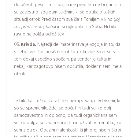
določenih pesmi in filmov, ki me pred leti ne bi ganili in
se zavestno izogibam takšnim, ki se dotikajo težkih
situacij otrok. Pred časom sva šla s Tomijem v kino (
joj,
res pred časom, haha
) in si ogledala film Soba. Ni bila
ravno najboljša odločitev.
Krivda.
Najtežji del materinstva je vzgoja in to, da
s seboj ves čas nosiš nek občutek krivde. Sicer se s
tem dokaj uspešno soočam, pa vendar je tukaj in
nekaj, kar zagotovo nisem občutila, dokler nisem imela
otrok.
Je bilo kar težko izbrati teh nekaj stvari, med vsemi, ki
so se spremenile. Zdaj se počutim tudi veliko bolj
samozavestno in odločno, pa tudi organizirana sem
veliko bolj, a se znam sprostiti in uživati v trenutku, ko
sem z otroki. Opazim malenkosti, ki jih prej nisem. Skrbi