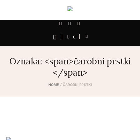
0
Oznaka: <span>čarobni prstki
</span>
HOME
/
ČAROBNI PRSTKI