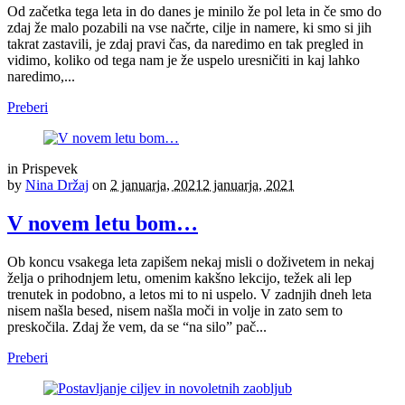
Od začetka tega leta in do danes je minilo že pol leta in če smo do
zdaj že malo pozabili na vse načrte, cilje in namere, ki smo si jih
takrat zastavili, je zdaj pravi čas, da naredimo en tak pregled in
vidimo, koliko od tega nam je že uspelo uresničiti in kaj lahko
naredimo,...
Preberi
in
Prispevek
by
Nina Držaj
on
2 januarja, 2021
2 januarja, 2021
V novem letu bom…
Ob koncu vsakega leta zapišem nekaj misli o doživetem in nekaj
želja o prihodnjem letu, omenim kakšno lekcijo, težek ali lep
trenutek in podobno, a letos mi to ni uspelo. V zadnjih dneh leta
nisem našla besed, nisem našla moči in volje in zato sem to
preskočila. Zdaj že vem, da se “na silo” pač...
Preberi