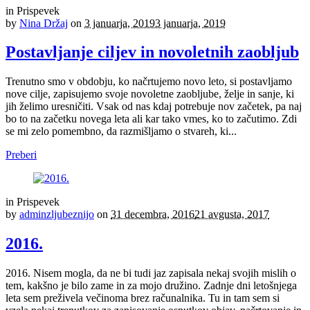
in
Prispevek
by
Nina Držaj
on
3 januarja, 2019
3 januarja, 2019
Postavljanje ciljev in novoletnih zaobljub
Trenutno smo v obdobju, ko načrtujemo novo leto, si postavljamo
nove cilje, zapisujemo svoje novoletne zaobljube, želje in sanje, ki
jih želimo uresničiti. Vsak od nas kdaj potrebuje nov začetek, pa naj
bo to na začetku novega leta ali kar tako vmes, ko to začutimo. Zdi
se mi zelo pomembno, da razmišljamo o stvareh, ki...
Preberi
in
Prispevek
by
adminzljubeznijo
on
31 decembra, 2016
21 avgusta, 2017
2016.
2016. Nisem mogla, da ne bi tudi jaz zapisala nekaj svojih mislih o
tem, kakšno je bilo zame in za mojo družino. Zadnje dni letošnjega
leta sem preživela večinoma brez računalnika. Tu in tam sem si