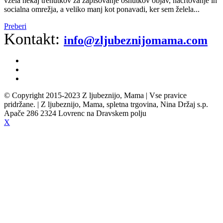
vzela nekaj trenutkov za zapisovanje osnutkov objav, načrtovanje in
socialna omrežja, a veliko manj kot ponavadi, ker sem želela...
Preberi
Kontakt:
info@zljubeznijomama.com
© Copyright 2015-2023 Z ljubeznijo, Mama | Vse pravice
pridržane. | Z ljubeznijo, Mama, spletna trgovina, Nina Držaj s.p.
Apače 286 2324 Lovrenc na Dravskem polju
X