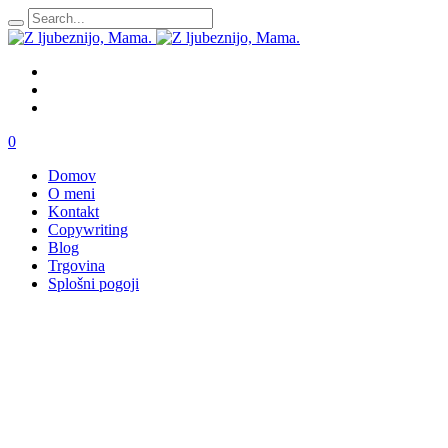
0
Domov
O meni
Kontakt
Copywriting
Blog
Trgovina
Splošni pogoji