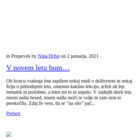
in
Prispevek
by
Nina Držaj
on
2 januarja, 2021
V novem letu bom…
Ob koncu vsakega leta zapišem nekaj misli o doživetem in nekaj
želja o prihodnjem letu, omenim kakšno lekcijo, težek ali lep
trenutek in podobno, a letos mi to ni uspelo. V zadnjih dneh leta
nisem našla besed, nisem našla moči in volje in zato sem to
preskočila. Zdaj že vem, da se “na silo” pač...
Preberi