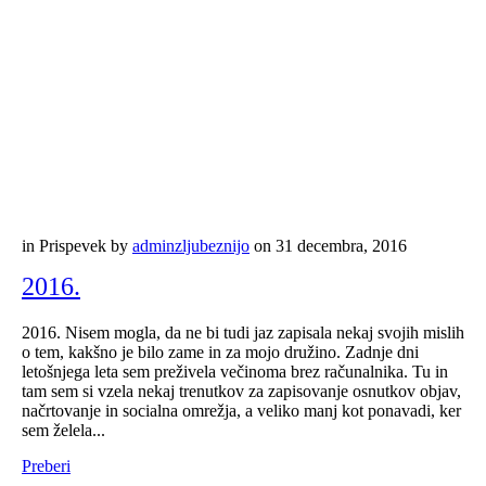
in
Prispevek
by
adminzljubeznijo
on
31 decembra, 2016
2016.
2016. Nisem mogla, da ne bi tudi jaz zapisala nekaj svojih mislih
o tem, kakšno je bilo zame in za mojo družino. Zadnje dni
letošnjega leta sem preživela večinoma brez računalnika. Tu in
tam sem si vzela nekaj trenutkov za zapisovanje osnutkov objav,
načrtovanje in socialna omrežja, a veliko manj kot ponavadi, ker
sem želela...
Preberi