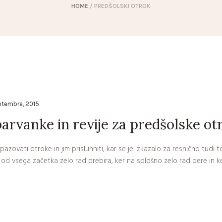
HOME
/
PREDŠOLSKI OTROK
ptembra, 2015
barvanke in revije za predšolske ot
zovati otroke in jim prisluhniti, kar se je izkazalo za resnično tudi 
e od vsega začetka zelo rad prebira, ker na splošno zelo rad bere in ker