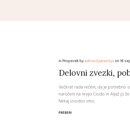
in
Prispevek
by
adminzljubeznijo
on
16 se
Delovni zvezki, po
Večkrat rada rečem, da je potrebno opa
naročeni na revijo Cicido in Aljaž jo ž
Nekaj izvodov smo...
PREBERI