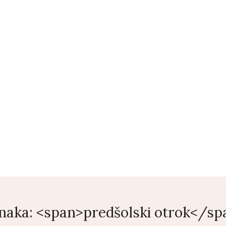
ENI
KONTAKT
COPYWRITING
BLOG
TRGOVINA
S
naka: <span>predšolski otrok</sp