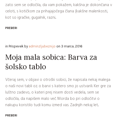
zato sem se odločila, da vam pokažem, kakšna je dokončana v
celoti, s kotičkom za prihajajočega člana (kakšne malenkosti,
kot so igračke, gugalnik, razni...
PREBERI
in
Prispevek
by
adminzljubeznijo
on
3 marca, 2016
Moja mala sobica: Barva za
šolsko tablo
Včeraj sem, v objavi o otroški sobici, že napisala nekaj malega
o naši novi tabli oz. o barvi s katero smo jo ustvarili. Ker gre za
luštno zadevo, o kateri prej nisem dosti vedela, sem se
odločila, da napišem malo več. Morda bo pri odločitvi o
nakupu koristilo tudi komu izmed vas. Zadnjih nekaj let...
PREBERI