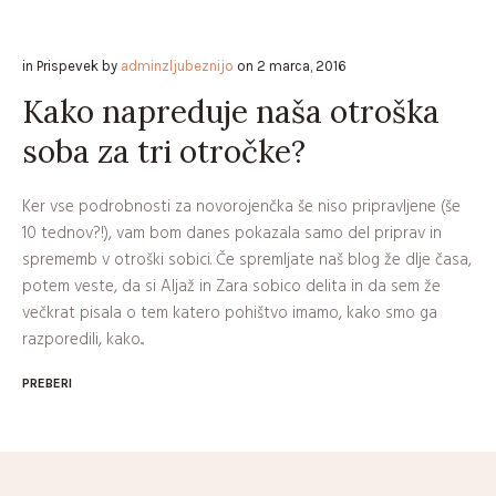
in
Prispevek
by
adminzljubeznijo
on
2 marca, 2016
Kako napreduje naša otroška
soba za tri otročke?
Ker vse podrobnosti za novorojenčka še niso pripravljene (še
10 tednov?!), vam bom danes pokazala samo del priprav in
sprememb v otroški sobici. Če spremljate naš blog že dlje časa,
potem veste, da si Aljaž in Zara sobico delita in da sem že
večkrat pisala o tem katero pohištvo imamo, kako smo ga
razporedili, kako...
PREBERI