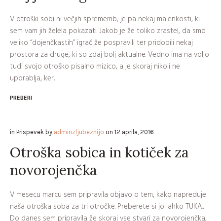
V otroški sobi ni večjih sprememb, je pa nekaj malenkosti, ki
sem vam jih želela pokazati. Jakob je že toliko zrastel, da smo
veliko “dojenčkastih” igrač že pospravili ter pridobili nekaj
prostora za druge, ki so zdaj bolj aktualne. Vedno ima na voljo
tudi svojo otroško pisalno mizico, a je skoraj nikoli ne
uporablja, ker...
PREBERI
in
Prispevek
by
adminzljubeznijo
on
12 aprila, 2016
Otroška sobica in kotiček za
novorojenčka
V mesecu marcu sem pripravila objavo o tem, kako napreduje
naša otroška soba za tri otročke. Preberete si jo lahko TUKAJ.
Do danes sem pripravila že skoraj vse stvari za novorojenčka,