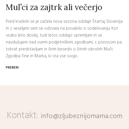
Mul’ci za zajtrk ali večerjo
Pred kratkim se je začela nova sezona oddaje Štartaj Slovenija
in z veseljem sem se odzvala na povabilo o sodelovanju. Kot
vsako leto doslej, tudi letos oddajo spremljam in se
navdušujem nad vsemi podjetniškimi zgodbami, s ponosom pa
tokrat predstavljam in širim besedo o žitnih obrokih Mul’c.
Zgodba Tine in Marka, ki sta vse svoje...
PREBERI
Kontakt:
info@zljubeznijomama.com