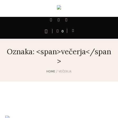
0
Oznaka: <span>večerja</span
>
HOME
/
VEČERJA