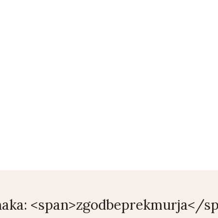
ENI
KONTAKT
COPYWRITING
BLOG
TRGOVINA
S
aka: <span>zgodbeprekmurja</s