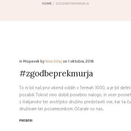
HOME
/
ZGODBEPREKMURJA
in
Prispevek
by
Nina Držaj
on
1 oktobra, 2018
#zgodbeprekmurja
To ni bil naš prvi vikend oddih v Termah 3000, a je bil defi
pozabili. Tokrat smo dobili posebno nalogo, in sicer posne
z italijansko ter avstrijsko družino predstaviti vse, kar ta 
družinam ter posameznikom. Očarale so nas...
PREBERI