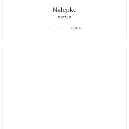
Nalepke
OSTALO
2,00
€
0
out of 5