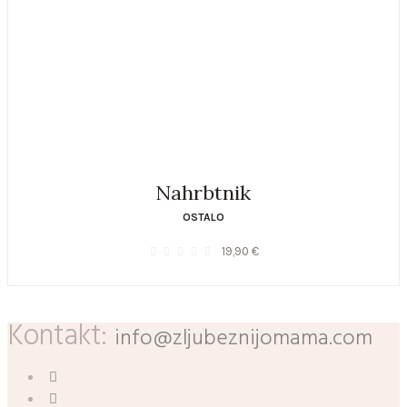
Nahrbtnik
OSTALO
19,90
€
0
out of 5
Kontakt:
info@zljubeznijomama.com