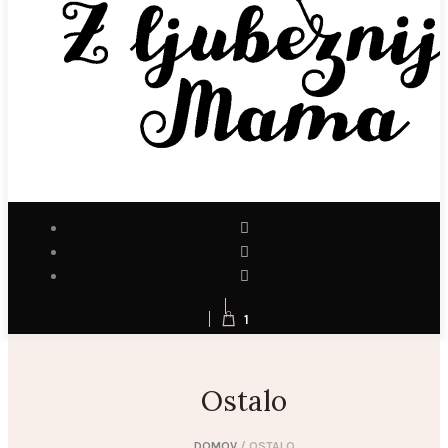
1
Ostalo
DOMOV
/ OSTALO