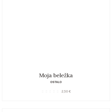
Moja beležka
OSTALO
2,50
€
0
out of 5