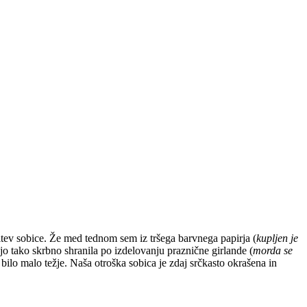
sitev sobice. Že med tednom sem iz tršega barvnega papirja (
kupljen je
 jo tako skrbno shranila po izdelovanju praznične girlande (
morda se
bilo malo težje. Naša otroška sobica je zdaj srčkasto okrašena in