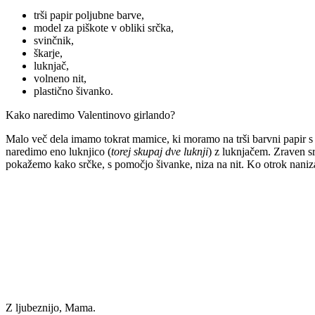
trši papir poljubne barve,
model za piškote v obliki srčka,
svinčnik,
škarje,
luknjač,
volneno nit,
plastično šivanko.
Kako naredimo Valentinovo girlando?
Malo več dela imamo tokrat mamice, ki moramo na trši barvni papir s 
naredimo eno luknjico (
torej skupaj dve luknji
) z luknjačem. Zraven s
pokažemo kako srčke, s pomočjo šivanke, niza na nit. Ko otrok naniz
Z ljubeznijo, Mama.