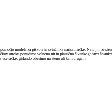
pomočjo modela za piškote in svinčnika narisati srčke. Nato jih izreže
rčkov otroku ponudimo volneno nit in plastično šivanko (
prava šivanka
a vse srčke, girlando obesimo na steno ali kam drugam.