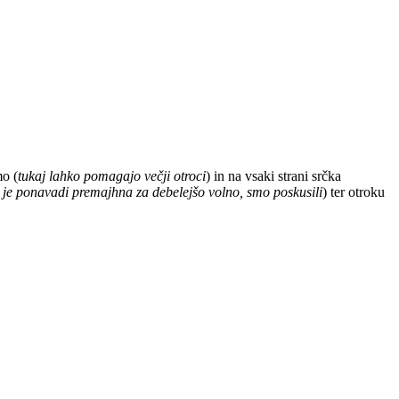
mo (
tukaj lahko pomagajo večji otroci
) in na vsaki strani srčka
 je ponavadi premajhna za debelejšo volno, smo poskusili
) ter otroku