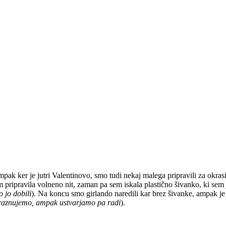
mpak ker je jutri Valentinovo, smo tudi nekaj malega pripravili za okra
em pripravila volneno nit, zaman pa sem iskala plastično šivanko, ki sem
o jo dobili
). Na koncu smo girlando naredili kar brez šivanke, ampak je 
raznujemo, ampak ustvarjamo pa radi
).