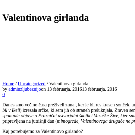
Valentinova girlanda
Home
/
Uncategorized
/
Valentinova girlanda
by
adminzljubeznijo
on
13 februarja, 2016
13 februarja, 2016
0
Danes smo večino časa preživeli zunaj, ker je bil res krasen sonček, a
bil v Ikeii
) izrezala srčke, ki sem jih ob straneh preluknjala. Zraven s
spomnite objave o Praznični ustvarjalni škatlici Varuške Žive, kjer sm
pripravljena na jutrišnji dan (
mimogrede, Valentinovega drugače ne p
Kaj potrebujemo za Valentinovo girlando?